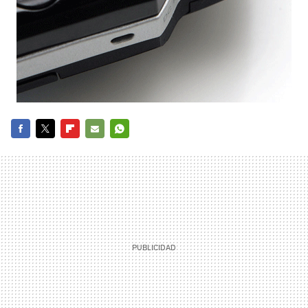
FACEBOOK
TWITTER
FLIPBOARD
E-
WHATSAPP
MAIL