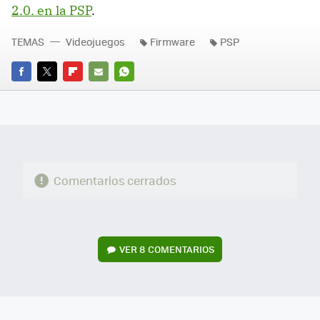
2.0. en la PSP
.
TEMAS
Videojuegos
Firmware
PSP
FACEBOOK
TWITTER
FLIPBOARD
E-
WHATSAPP
MAIL
Comentarios cerrados
VER
8 COMENTARIOS