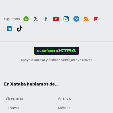
Síguenos
Wh
Twit
Fac
You
Inst
Tele
RSS
Flip
ats
ter
ebo
tub
agr
gra
boa
Link
Tikt
App
ok
e
am
m
rd
edI
ok
Suscríbete a
n
Apoya a Xataka y disfruta ventajas exclusivas
En Xataka hablamos de...
Streaming
Análisis
Espacio
Móviles