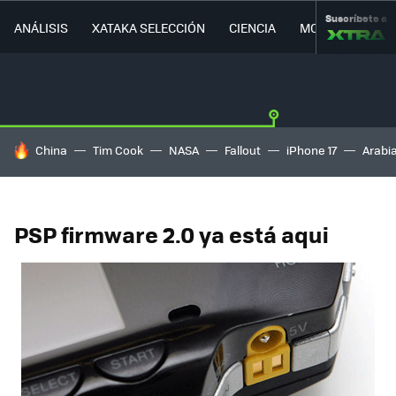
Suscríbete a
ANÁLISIS
XATAKA SELECCIÓN
CIENCIA
MOVILIDAD
HOY SE HABLA DE
China
Tim Cook
NASA
Fallout
iPhone 17
Arabi
PSP firmware 2.0 ya está aqui