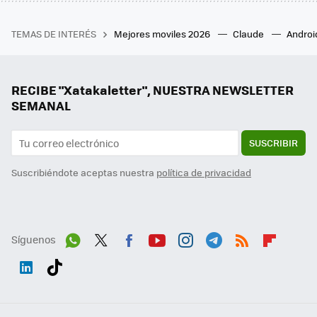
TEMAS DE INTERÉS
Mejores moviles 2026
Claude
Androi
RECIBE "Xatakaletter", NUESTRA NEWSLETTER
SEMANAL
SUSCRIBIR
Suscribiéndote aceptas nuestra
política de privacidad
Síguenos
Wh
Twit
Fac
You
Inst
Tele
RSS
Flip
ats
ter
ebo
tub
agr
gra
boa
Link
Tikt
App
ok
e
am
m
rd
edI
ok