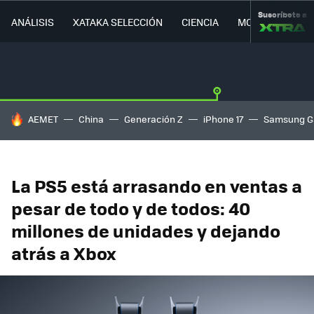
Suscríbete a
ANÁLISIS
XATAKA SELECCIÓN
CIENCIA
MOVILIDAD
HOY SE HABLA DE
AEMET
China
Generación Z
iPhone 17
Samsung G
La PS5 está arrasando en ventas a
pesar de todo y de todos: 40
millones de unidades y dejando
atrás a Xbox