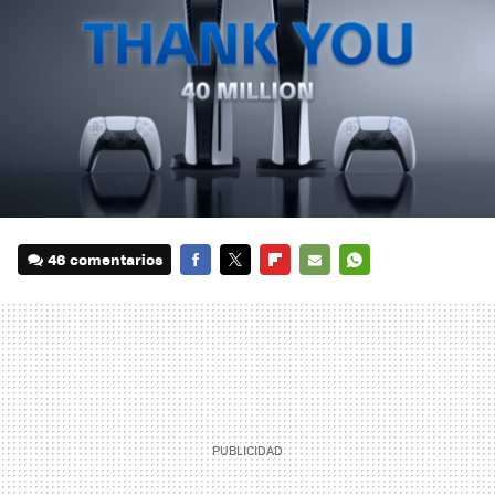
46 comentarios
FACEBOOK
TWITTER
FLIPBOARD
E-
WHATSAPP
MAIL