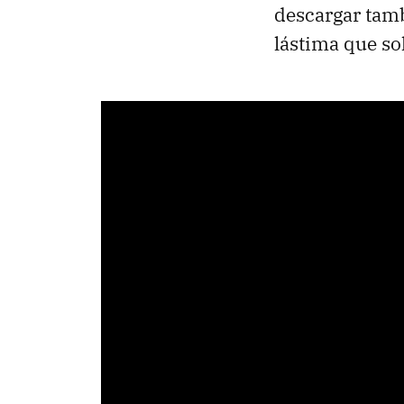
descargar tam
lástima que sol