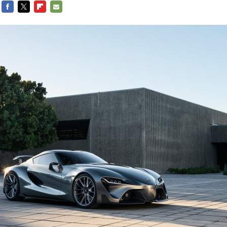
FACEBOOK
TWITTER
FLIPBOARD
E-
MAIL