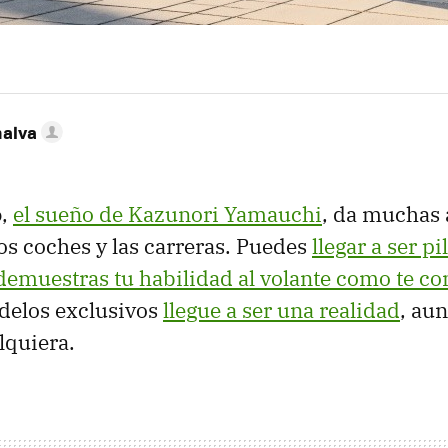
nalva
o
,
el sueño de Kazunori Yamauchi
, da muchas a
los coches y las carreras. Puedes
llegar a ser pi
 demuestras tu habilidad al volante como te c
delos exclusivos
llegue a ser una realidad
, au
lquiera.