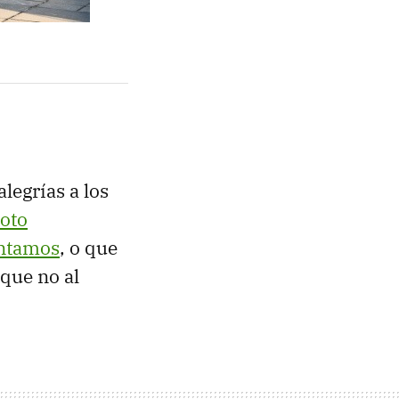
legrías a los
loto
ontamos
, o que
nque no al