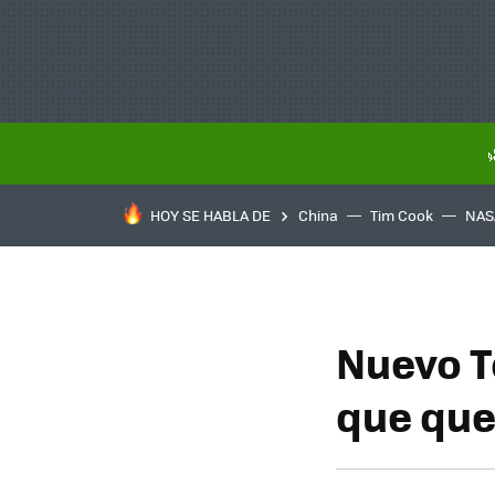
HOY SE HABLA DE
China
Tim Cook
NAS
Nuevo T
que que