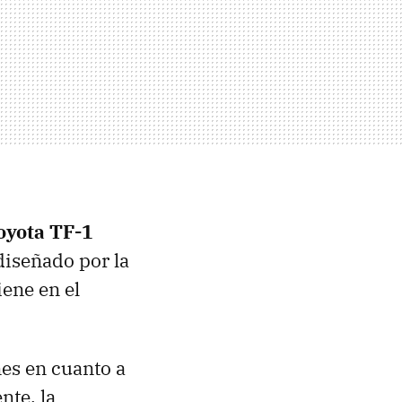
oyota TF-1
diseñado por la
iene en el
nes en cuanto a
nte, la