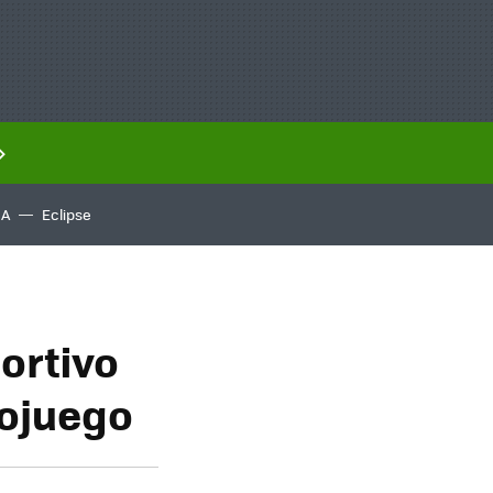
IA
Eclipse
ortivo
eojuego