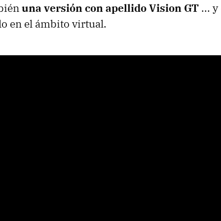
bién
una versión con apellido Vision GT
... 
o en el ámbito virtual.