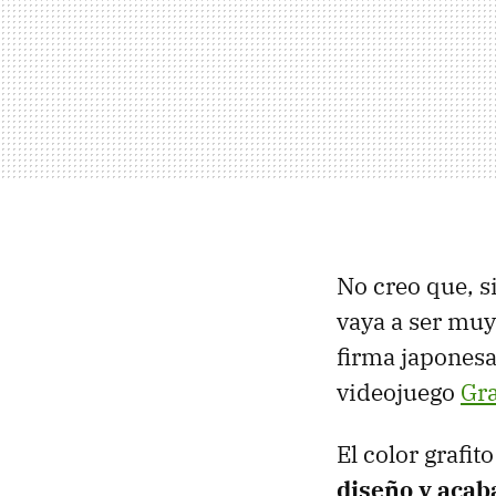
No creo que, si
vaya a ser muy
firma japonesa
videojuego
Gr
El color grafit
diseño y acab