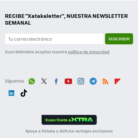
RECIBE "Xatakaletter", NUESTRA NEWSLETTER
SEMANAL
SUSCRIBIR
Suscribiéndote aceptas nuestra
política de privacidad
Síguenos
Wh
Twit
Fac
You
Inst
Tele
RSS
Flip
ats
ter
ebo
tub
agr
gra
boa
Link
Tikt
App
ok
e
am
m
rd
edI
ok
Suscríbete a
n
Apoya a Xataka y disfruta ventajas exclusivas