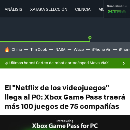
Suscríbete a
ANÁLISIS
XATAKA SELECCIÓN
CIENCIA
MOVILIDAD
HOY SE HABLA DE
China
Tim Cook
NASA
Waze
iPhone Air
iPhone
🌿¡Últimas horas! Sorteo de robot cortacésped Mova ViAX
El "Netflix de los videojuegos"
llega al PC: Xbox Game Pass traerá
más 100 juegos de 75 compañías