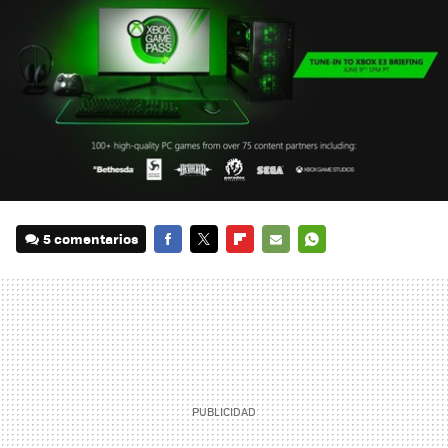
5 comentarios
FACEBOOK
TWITTER
FLIPBOARD
E-
WHATSAPP
MAIL