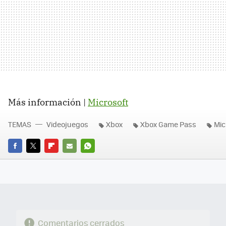
Más información |
Microsoft
TEMAS
Videojuegos
Xbox
Xbox Game Pass
Mic
FACEBOOK
TWITTER
FLIPBOARD
E-
WHATSAPP
MAIL
Comentarios cerrados