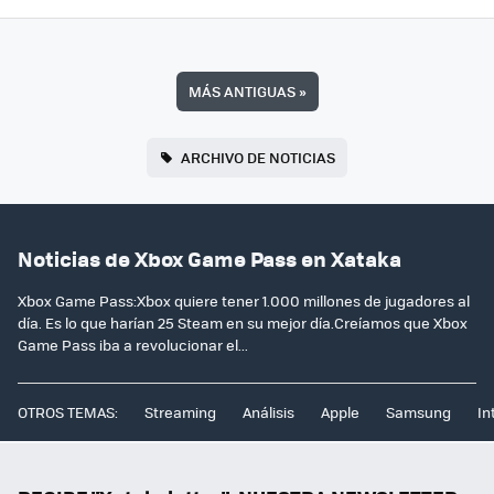
MÁS ANTIGUAS
»
ARCHIVO DE NOTICIAS
Noticias de Xbox Game Pass en Xataka
Xbox Game Pass:Xbox quiere tener 1.000 millones de jugadores al
día. Es lo que harían 25 Steam en su mejor día.Creíamos que Xbox
Game Pass iba a revolucionar el...
OTROS TEMAS:
Streaming
Análisis
Apple
Samsung
In