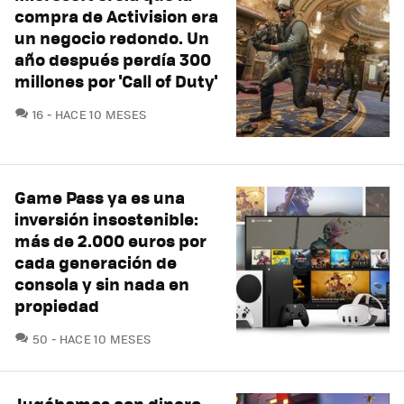
compra de Activision era
un negocio redondo. Un
año después perdía 300
millones por 'Call of Duty'
COMENTARIOS
16
HACE 10 MESES
Game Pass ya es una
inversión insostenible:
más de 2.000 euros por
cada generación de
consola y sin nada en
propiedad
COMENTARIOS
50
HACE 10 MESES
Jugábamos con dinero