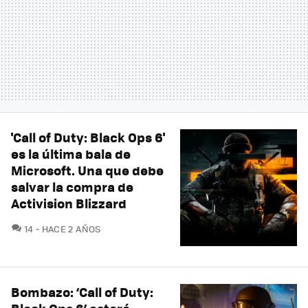
'Call of Duty: Black Ops 6'
es la última bala de
Microsoft. Una que debe
salvar la compra de
Activision Blizzard
COMENTARIOS
14
HACE 2 AÑOS
Bombazo: ‘Call of Duty: