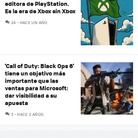
editora de PlayStation.
Es la era de Xbox sin Xbox
COMENTARIOS
24
HACE UN AÑO
'Call of Duty: Black Ops 6'
tiene un objetivo más
importante que las
ventas para Microsoft:
dar visibilidad a su
apuesta
COMENTARIOS
3
HACE 2 AÑOS