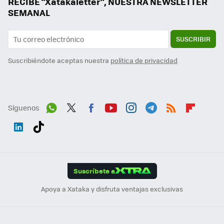
RECIBE "Xatakaletter", NUESTRA NEWSLETTER
SEMANAL
SUSCRIBIR
Suscribiéndote aceptas nuestra
política de privacidad
Síguenos
Wh
Twit
Fac
You
Inst
Tele
RSS
Flip
ats
ter
ebo
tub
agr
gra
boa
Link
Tikt
App
ok
e
am
m
rd
edI
ok
Suscríbete a
n
Apoya a Xataka y disfruta ventajas exclusivas