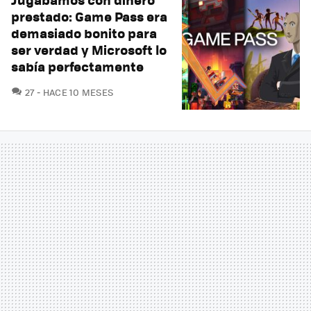
prestado: Game Pass era
demasiado bonito para
ser verdad y Microsoft lo
sabía perfectamente
COMENTARIOS
27
HACE 10 MESES