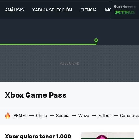
Suscríbete a
ANÁLISIS
XATAKA SELECCIÓN
CIENCIA
MOVILIDAD
Xbox Game Pass
HOY SE HABLA DE
AEMET
China
Sequía
Waze
Fallout
Generaci
Xbox quiere tener 1.000