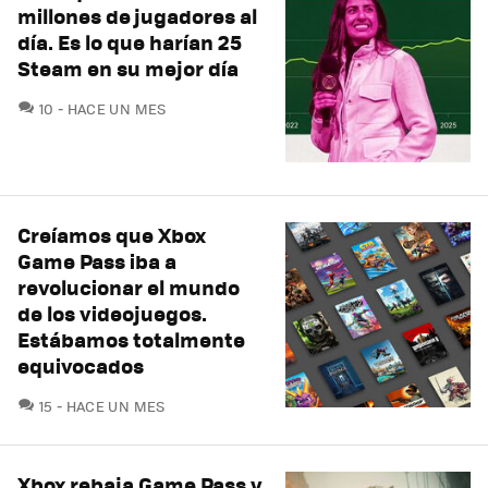
millones de jugadores al
día. Es lo que harían 25
Steam en su mejor día
COMENTARIOS
10
HACE UN MES
Creíamos que Xbox
Game Pass iba a
revolucionar el mundo
de los videojuegos.
Estábamos totalmente
equivocados
COMENTARIOS
15
HACE UN MES
Xbox rebaja Game Pass y