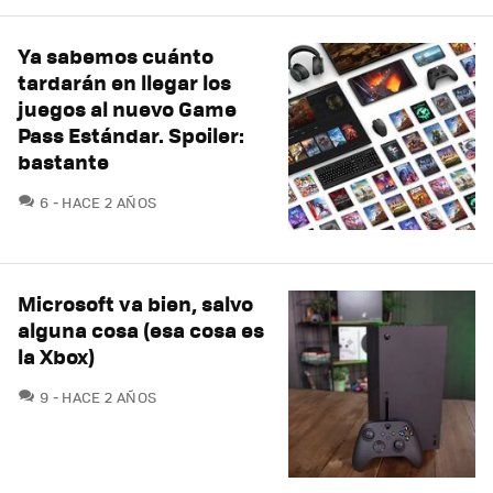
Ya sabemos cuánto
tardarán en llegar los
juegos al nuevo Game
Pass Estándar. Spoiler:
bastante
COMENTARIOS
6
HACE 2 AÑOS
Microsoft va bien, salvo
alguna cosa (esa cosa es
la Xbox)
COMENTARIOS
9
HACE 2 AÑOS