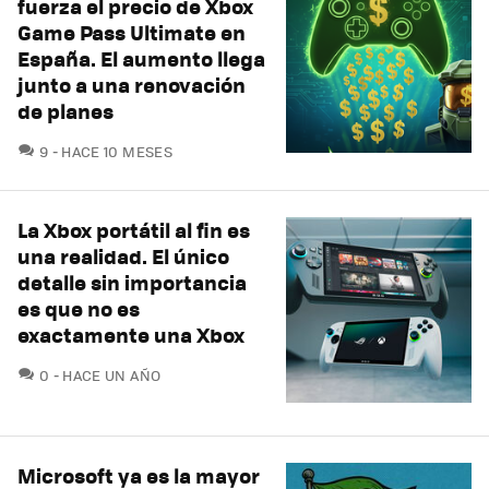
fuerza el precio de Xbox
Game Pass Ultimate en
España. El aumento llega
junto a una renovación
de planes
COMENTARIOS
9
HACE 10 MESES
La Xbox portátil al fin es
una realidad. El único
detalle sin importancia
es que no es
exactamente una Xbox
COMENTARIOS
0
HACE UN AÑO
Microsoft ya es la mayor