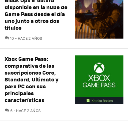
Black Ops 6’ estará
disponible en la nube de
Game Pass desde el día
uno junto a otros dos
títulos
COMENTARIOS
10
HACE 2 AÑOS
Xbox Game Pass:
comparativa de las
suscripciones Core,
Standard, Ultimate y
para PC con sus
principales
características
COMENTARIOS
6
HACE 2 AÑOS