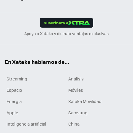
ats
ter
ebo
tub
agr
gra
boa
Link
Tikt
App
ok
e
am
m
rd
edI
ok
Suscríbete a
n
Apoya a Xataka y disfruta ventajas exclusivas
En Xataka hablamos de...
Streaming
Análisis
Espacio
Móviles
Energía
Xataka Movilidad
Apple
Samsung
Inteligencia artificial
China