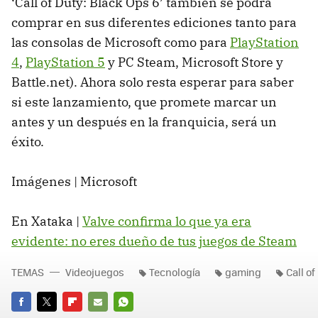
‘Call of Duty: Black Ops 6’ también se podrá
comprar en sus diferentes ediciones tanto para
las consolas de Microsoft como para
PlayStation
4
,
PlayStation 5
y PC Steam, Microsoft Store y
Battle.net). Ahora solo resta esperar para saber
si este lanzamiento, que promete marcar un
antes y un después en la franquicia, será un
éxito.
Imágenes | Microsoft
En Xataka |
Valve confirma lo que ya era
evidente: no eres dueño de tus juegos de Steam
TEMAS
Videojuegos
Tecnología
gaming
Call of