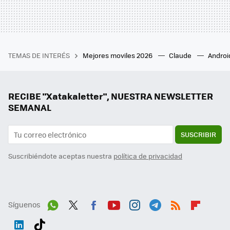
TEMAS DE INTERÉS
Mejores moviles 2026
Claude
Androi
RECIBE "Xatakaletter", NUESTRA NEWSLETTER
SEMANAL
SUSCRIBIR
Suscribiéndote aceptas nuestra
política de privacidad
Síguenos
Wh
Twit
Fac
You
Inst
Tele
RSS
Flip