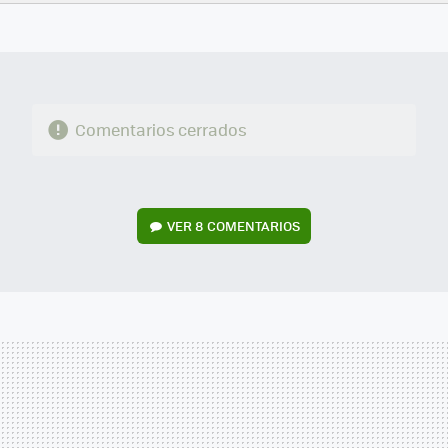
FACEBOOK
TWITTER
FLIPBOARD
E-
WHATSAPP
MAIL
Comentarios cerrados
VER
8 COMENTARIOS