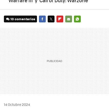
Warfare III’ y ‘Call of Duty: Warzone’
10 comentarios
FACEBOOK
TWITTER
FLIPBOARD
E-
WHATSAPP
MAIL
14 Octubre 2024