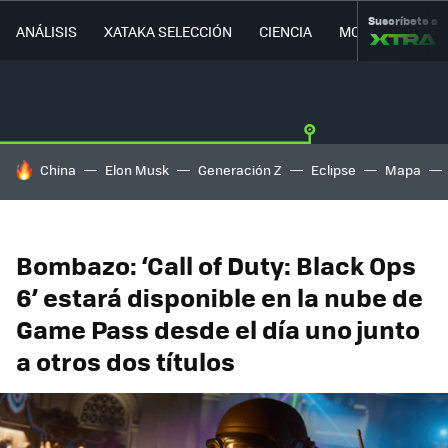
Suscríbete a
ANÁLISIS
XATAKA SELECCIÓN
CIENCIA
MOVILIDAD
HOY SE HABLA DE
China
Elon Musk
Generación Z
Eclipse
Mapa
Bombazo: ‘Call of Duty: Black Ops
6’ estará disponible en la nube de
Game Pass desde el día uno junto
a otros dos títulos