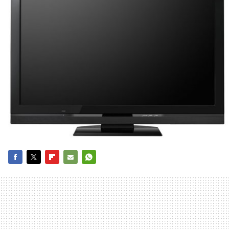
FACEBOOK
TWITTER
FLIPBOARD
E-
WHATSAPP
MAIL