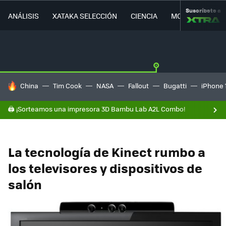
Suscríbete a
ANÁLISIS
XATAKA SELECCIÓN
CIENCIA
MOVILIDAD
HOY SE HABLA DE
China
Tim Cook
NASA
Fallout
Bugatti
iPhone 
🖨️ ¡Sorteamos una impresora 3D Bambu Lab A2L Combo!
La tecnología de Kinect rumbo a
los televisores y dispositivos de
salón