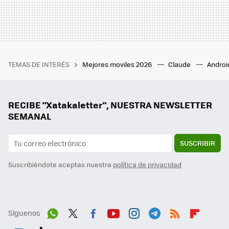
TEMAS DE INTERÉS
Mejores moviles 2026
Claude
Androi
RECIBE "Xatakaletter", NUESTRA NEWSLETTER
SEMANAL
SUSCRIBIR
Suscribiéndote aceptas nuestra
política de privacidad
Síguenos
Wh
Twit
Fac
You
Inst
Tele
RSS
Flip