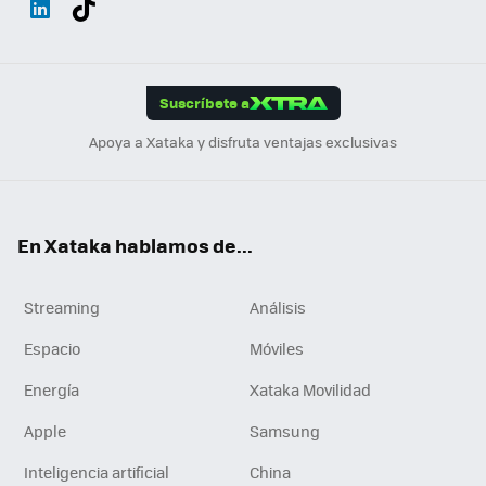
ats
ter
ebo
tub
agr
gra
boa
Link
Tikt
App
ok
e
am
m
rd
edI
ok
Suscríbete a
n
Apoya a Xataka y disfruta ventajas exclusivas
En Xataka hablamos de...
Streaming
Análisis
Espacio
Móviles
Energía
Xataka Movilidad
Apple
Samsung
Inteligencia artificial
China