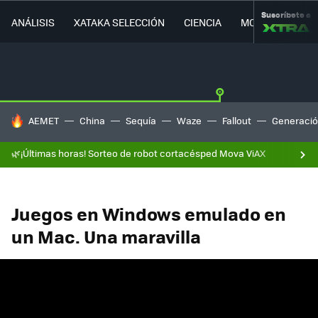
Suscríbete a
ANÁLISIS
XATAKA SELECCIÓN
CIENCIA
MOVILIDAD
HOY SE HABLA DE
AEMET
China
Sequía
Waze
Fallout
Generació
🌿¡Últimas horas! Sorteo de robot cortacésped Mova ViAX
Juegos en Windows emulado en
un Mac. Una maravilla