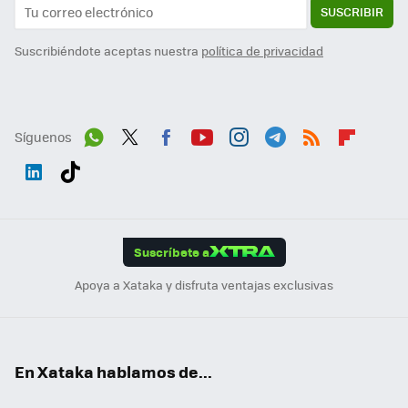
SUSCRIBIR
Suscribiéndote aceptas nuestra
política de privacidad
Síguenos
Wh
Twit
Fac
You
Inst
Tele
RSS
Flip
ats
ter
ebo
tub
agr
gra
boa
Link
Tikt
App
ok
e
am
m
rd
edI
ok
Suscríbete a
n
Apoya a Xataka y disfruta ventajas exclusivas
En Xataka hablamos de...