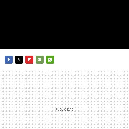
FACEBOOK
TWITTER
FLIPBOARD
E-
WHATSAPP
MAIL