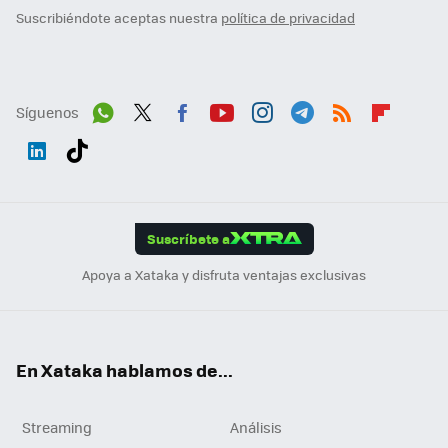
Suscribiéndote aceptas nuestra
política de privacidad
Síguenos
Wh
Twit
Fac
You
Inst
Tele
RSS
Flip
ats
ter
ebo
tub
agr
gra
boa
Link
Tikt
App
ok
e
am
m
rd
edI
ok
Suscríbete a
n
Apoya a Xataka y disfruta ventajas exclusivas
En Xataka hablamos de...
Streaming
Análisis