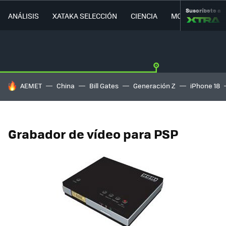
Suscríbete a
ANÁLISIS
XATAKA SELECCIÓN
CIENCIA
MOVILIDAD
HOY SE HABLA DE
AEMET
China
Bill Gates
Generación Z
iPhone 18
Grabador de vídeo para PSP