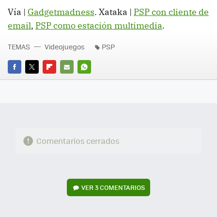
Vía |
Gadgetmadness
. Xataka |
PSP con cliente de
email
,
PSP como estación multimedia
.
TEMAS
Videojuegos
PSP
FACEBOOK
TWITTER
FLIPBOARD
E-
WHATSAPP
MAIL
Comentarios cerrados
VER
3 COMENTARIOS