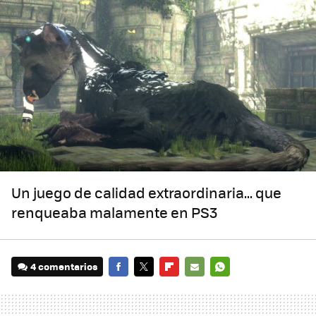
Un juego de calidad extraordinaria... que
renqueaba malamente en PS3
4 comentarios
FACEBOOK
TWITTER
FLIPBOARD
E-
WHATSAPP
MAIL