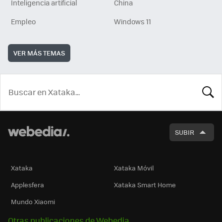
Inteligencia artificial
China
Empleo
Windows 11
VER MÁS TEMAS
BUSCA
SUBIR
Xataka
Xataka Móvil
Applesfera
Xataka Smart Home
Mundo Xiaomi
Otras publicaciones de Webedia