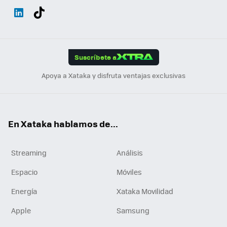
Wh
Twit
Fac
You
Inst
Tele
RSS
Flip
ats
ter
ebo
tub
agr
gra
boa
Link
Tikt
App
ok
e
am
m
rd
edI
ok
Suscríbete a
n
Apoya a Xataka y disfruta ventajas exclusivas
En Xataka hablamos de...
Streaming
Análisis
Espacio
Móviles
Energía
Xataka Movilidad
Apple
Samsung