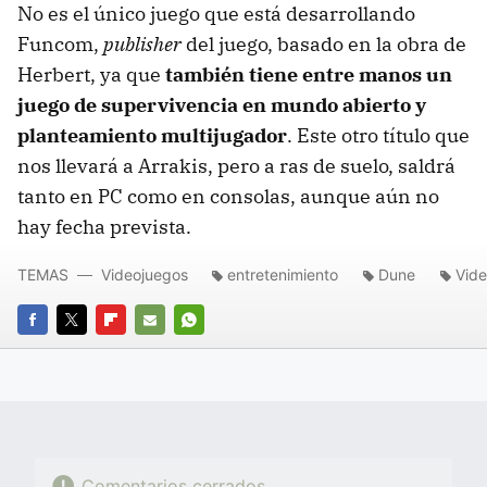
No es el único juego que está desarrollando
Funcom,
publisher
del juego, basado en la obra de
Herbert, ya que
también tiene entre manos un
juego de supervivencia en mundo abierto y
planteamiento multijugador
. Este otro título que
nos llevará a Arrakis, pero a ras de suelo, saldrá
tanto en PC como en consolas, aunque aún no
hay fecha prevista.
TEMAS
Videojuegos
entretenimiento
Dune
Vide
FACEBOOK
TWITTER
FLIPBOARD
E-
WHATSAPP
MAIL
Comentarios cerrados