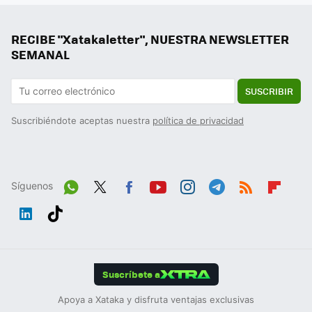
RECIBE "Xatakaletter", NUESTRA NEWSLETTER
SEMANAL
SUSCRIBIR
Suscribiéndote aceptas nuestra
política de privacidad
Síguenos
Wh
Twit
Fac
You
Inst
Tele
RSS
Flip
ats
ter
ebo
tub
agr
gra
boa
Link
Tikt
App
ok
e
am
m
rd
edIn
ok
Suscríbete a
Apoya a Xataka y disfruta ventajas exclusivas