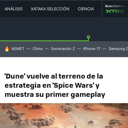
Suscríbete a
ANÁLISIS
XATAKA SELECCIÓN
CIENCIA
MOVILIDAD
HOY SE HABLA DE
AEMET
China
Generación Z
iPhone 17
Samsung G
'Dune' vuelve al terreno de la
estrategia en 'Spice Wars' y
muestra su primer gameplay