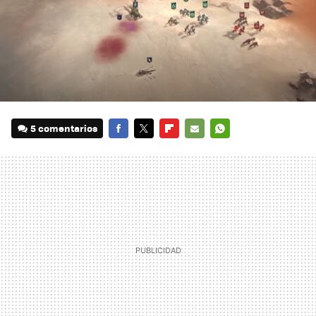
5 comentarios
FACEBOOK
TWITTER
FLIPBOARD
E-
WHATSAPP
MAIL