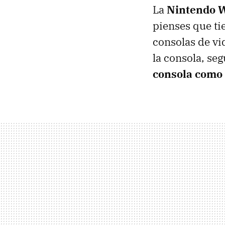
La
Nintendo W
pienses que ti
consolas de vid
la consola, se
consola como