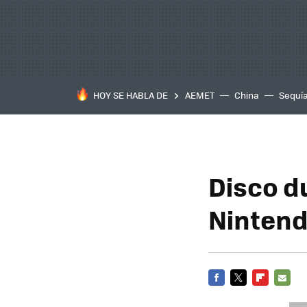
HOY SE HABLA DE
AEMET
China
Sequí
Disco d
Nintend
FACEBOOK
TWITTER
FLIPBOARD
E-