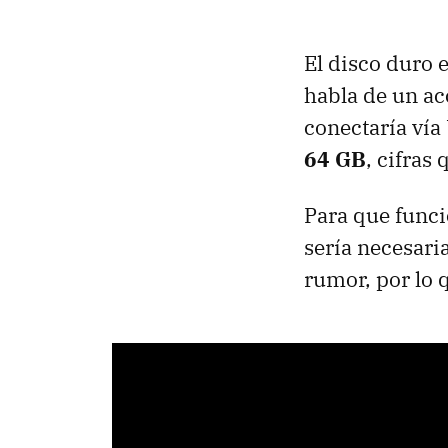
El disco duro 
habla de un acc
conectaría vía
64 GB
, cifras
Para que funci
sería necesari
rumor, por lo 