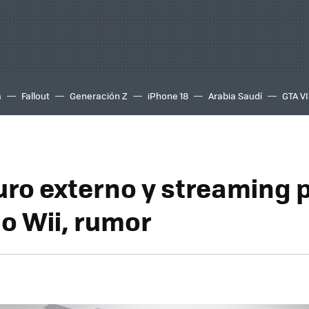
a
Fallout
Generación Z
iPhone 18
Arabia Saudí
GTA VI
uro externo y streaming p
o Wii, rumor