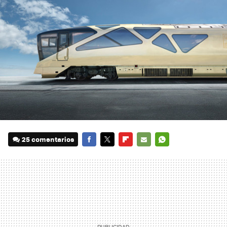
25 comentarios
FACEBOOK
TWITTER
FLIPBOARD
E-
WHATSAPP
MAIL