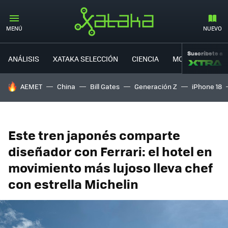
MENÚ
NUEVO
Suscríbete a
ANÁLISIS
XATAKA SELECCIÓN
CIENCIA
MOVILIDAD
HOY SE HABLA DE
AEMET
China
Bill Gates
Generación Z
iPhone 18
Este tren japonés comparte
diseñador con Ferrari: el hotel en
movimiento más lujoso lleva chef
con estrella Michelin