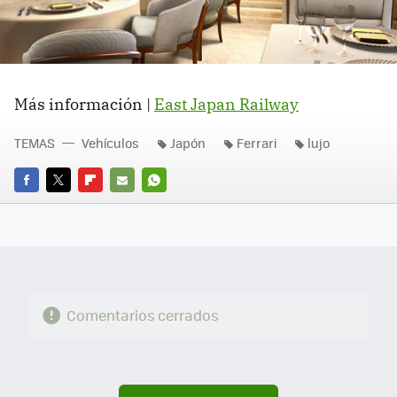
Más información |
East Japan Railway
TEMAS
Vehículos
Japón
Ferrari
lujo
FACEBOOK
TWITTER
FLIPBOARD
E-
WHATSAPP
MAIL
Comentarios cerrados