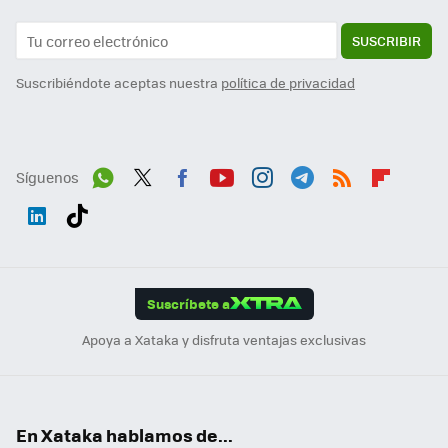
SUSCRIBIR
Suscribiéndote aceptas nuestra
política de privacidad
Síguenos
Wh
Twit
Fac
You
Inst
Tele
RSS
Flip
ats
ter
ebo
tub
agr
gra
boa
Link
Tikt
App
ok
e
am
m
rd
edI
ok
Suscríbete a
n
Apoya a Xataka y disfruta ventajas exclusivas
En Xataka hablamos de...