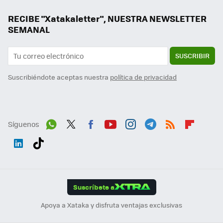
RECIBE "Xatakaletter", NUESTRA NEWSLETTER
SEMANAL
SUSCRIBIR
Suscribiéndote aceptas nuestra
política de privacidad
Síguenos
Wh
Twit
Fac
You
Inst
Tele
RSS
Flip
ats
ter
ebo
tub
agr
gra
boa
Link
Tikt
App
ok
e
am
m
rd
edI
ok
Suscríbete a
n
Apoya a Xataka y disfruta ventajas exclusivas