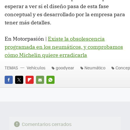
esperar a ver si el diseño pasa de esta fase
conceptual y es desarrollado por la empresa para
tener más detalles.
En Motorpasión |
Existe la obsolescencia
programada en los neumáticos, y comprobamos
cómo Michelin quiere erradicarla
TEMAS
Vehículos
goodyear
Neumático
Concep
FACEBOOK
TWITTER
FLIPBOARD
E-
WHATSAPP
MAIL
Comentarios cerrados