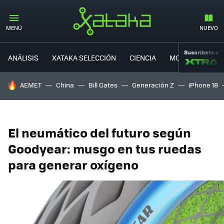
MENÚ
NUEVO
Suscríbete a
ANÁLISIS
XATAKA SELECCIÓN
CIENCIA
MOVILIDAD
HOY SE HABLA DE
AEMET
China
Bill Gates
Generación Z
iPhone 18
El neumático del futuro según
Goodyear: musgo en tus ruedas
para generar oxígeno