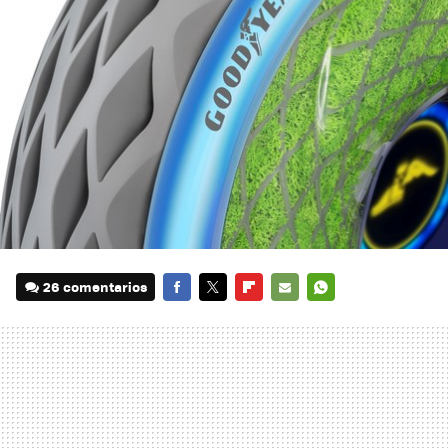
26 comentarios
FACEBOOK
TWITTER
FLIPBOARD
E-
WHATSAPP
MAIL