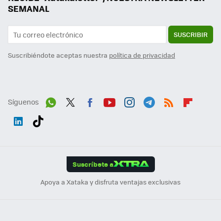
SEMANAL
SUSCRIBIR
Suscribiéndote aceptas nuestra
política de privacidad
Síguenos
Wh
Twit
Fac
You
Inst
Tele
RSS
Flip
ats
ter
ebo
tub
agr
gra
boa
Link
Tikt
App
ok
e
am
m
rd
edI
ok
Suscríbete a
n
Apoya a Xataka y disfruta ventajas exclusivas