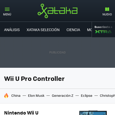
MENÚ
NUEVO
Suscríbete a
ANÁLISIS
XATAKA SELECCIÓN
CIENCIA
MOVILIDAD
Wii U Pro Controller
HOY SE HABLA DE
China
Elon Musk
Generación Z
Eclipse
Christop
Nintendo Wii U