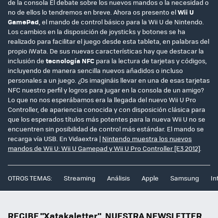
de la consola El debate sobre los nuevos mandos o la necesidad o
no de ellos lo tendremos en breve. Ahora os presento el
Wii U
GamePad
, el mando de control básico para la Wii U de Nintendo.
Los cambios en la disposición de joysticks y botones se ha
realizado para facilitar el juego desde esta tableta, en palabras del
propio iWata. De sus nuevas características hay que destacar la
inclusión de
tecnología NFC
para la lectura de tarjetas y códigos,
incluyendo de manera sencilla nuevos añadidos o incluso
personales a un juego. ¿Os imagináis llevar en una de esas tarjetas
NFC nuestro perfil y logros para jugar en la consola de un amigo?
Lo que no nos esperábamos era la llegada del nuevo Wii U Pro
Controller, de apariencia conocida y con disposición clásica para
que los esperados títulos más potentes para la nueva Wii U no se
encuentren sin posibilidad de control más estándar. El mando se
recarga vía USB. En Vidaextra |
Nintendo muestra los nuevos
mandos de Wii U: Wii U Gamepad y Wii U Pro Controller [E3 2012]
.
OTROS TEMAS:
Streaming
Análisis
Apple
Samsung
In
RECIBE "Xatakaletter", NUESTRA NEWSLETTER