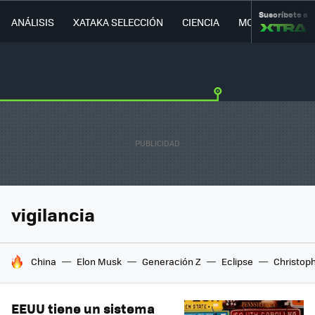
Suscríbete a
ANÁLISIS
XATAKA SELECCIÓN
CIENCIA
MOVILIDAD
vigilancia
HOY SE HABLA DE
China
Elon Musk
Generación Z
Eclipse
Christop
EEUU tiene un sistema