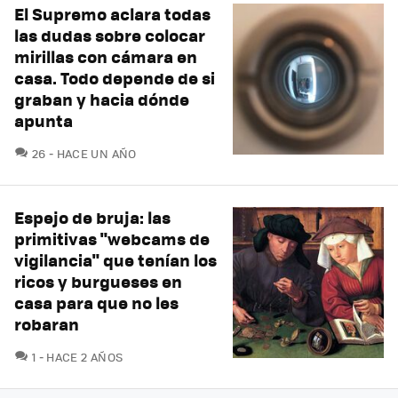
El Supremo aclara todas
las dudas sobre colocar
mirillas con cámara en
casa. Todo depende de si
graban y hacia dónde
apunta
COMENTARIOS
26
HACE UN AÑO
Espejo de bruja: las
primitivas "webcams de
vigilancia" que tenían los
ricos y burgueses en
casa para que no les
robaran
COMENTARIOS
1
HACE 2 AÑOS