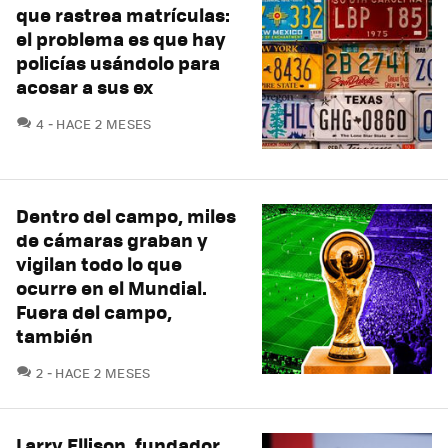
que rastrea matrículas:
el problema es que hay
policías usándolo para
acosar a sus ex
COMENTARIOS
4
HACE 2 MESES
Dentro del campo, miles
de cámaras graban y
vigilan todo lo que
ocurre en el Mundial.
Fuera del campo,
también
COMENTARIOS
2
HACE 2 MESES
Larry Ellison, fundador