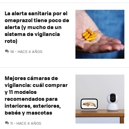
La alerta sanitaria por el
omeprazol tiene poco de
alerta (y mucho de un
sistema de vigilancia
roto)
COMENTARIOS
18
HACE 4 AÑOS
Mejores cámaras de
vigilancia: cuál comprar
y 11 modelos
recomendados para
interiores, exteriores,
bebés y mascotas
COMENTARIOS
11
HACE 4 AÑOS