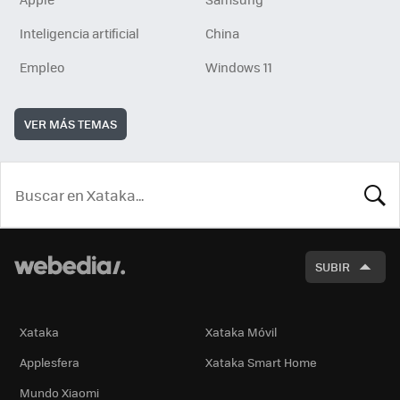
Inteligencia artificial
China
Empleo
Windows 11
VER MÁS TEMAS
BUSCA
SUBIR
Xataka
Xataka Móvil
Applesfera
Xataka Smart Home
Mundo Xiaomi