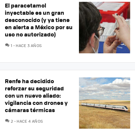
El paracetamol
inyectable es un gran
desconocido (y ya tiene
en alerta a México por su
uso no autorizado)
COMENTARIOS
1
HACE 3 AÑOS
Renfe ha decidido
reforzar su seguridad
con un nuevo aliado:
vigilancia con drones y
cámaras térmicas
COMENTARIOS
2
HACE 4 AÑOS