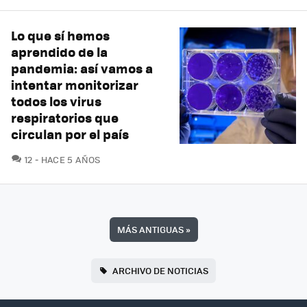
Lo que sí hemos
aprendido de la
pandemia: así vamos a
intentar monitorizar
todos los virus
respiratorios que
circulan por el país
COMENTARIOS
12
HACE 5 AÑOS
MÁS ANTIGUAS
»
ARCHIVO DE NOTICIAS