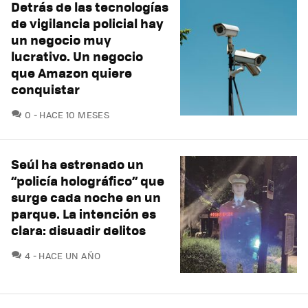
Detrás de las tecnologías
de vigilancia policial hay
un negocio muy
lucrativo. Un negocio
que Amazon quiere
conquistar
COMENTARIOS
0
HACE 10 MESES
Seúl ha estrenado un
“policía holográfico” que
surge cada noche en un
parque. La intención es
clara: disuadir delitos
COMENTARIOS
4
HACE UN AÑO