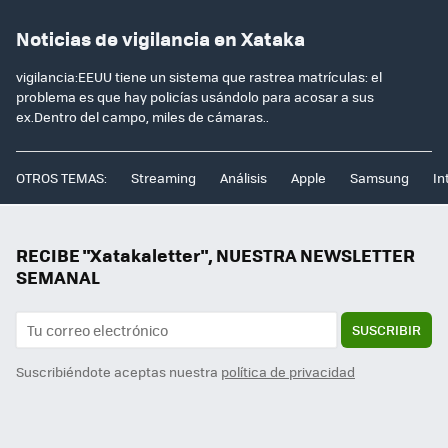
Noticias de vigilancia en Xataka
vigilancia:EEUU tiene un sistema que rastrea matrículas: el
problema es que hay policías usándolo para acosar a sus
ex.Dentro del campo, miles de cámaras..
OTROS TEMAS:
Streaming
Análisis
Apple
Samsung
In
RECIBE "Xatakaletter", NUESTRA NEWSLETTER
SEMANAL
SUSCRIBIR
Suscribiéndote aceptas nuestra
política de privacidad