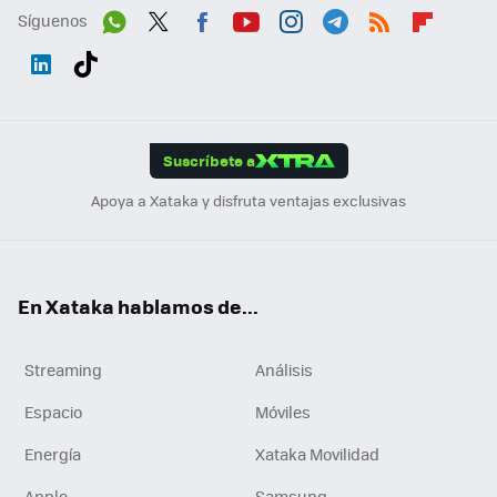
Síguenos
Wh
Twit
Fac
You
Inst
Tele
RSS
Flip
ats
ter
ebo
tub
agr
gra
boa
Link
Tikt
App
ok
e
am
m
rd
edI
ok
Suscríbete a
n
Apoya a Xataka y disfruta ventajas exclusivas
En Xataka hablamos de...
Streaming
Análisis
Espacio
Móviles
Energía
Xataka Movilidad
Apple
Samsung