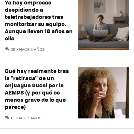
Ya hay empresas
despidiendo a
teletrabajadores tras
monitorizar su equipo.
Aunque lleven 18 años en
ella
COMENTARIOS
29
HACE 3 AÑOS
Qué hay realmente tras
la "retirada" de un
enjuague bucal por la
AEMPS (y por qué es
menos grave de lo que
parece)
COMENTARIOS
1
HACE 3 AÑOS