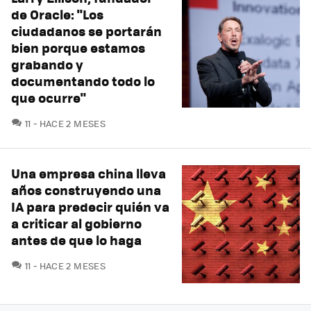
de Oracle: "Los
ciudadanos se portarán
bien porque estamos
grabando y
documentando todo lo
que ocurre"
COMENTARIOS
11
HACE 2 MESES
Una empresa china lleva
años construyendo una
IA para predecir quién va
a criticar al gobierno
antes de que lo haga
COMENTARIOS
11
HACE 2 MESES