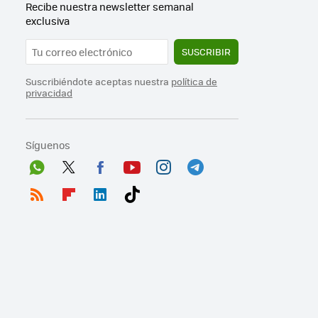
Recibe nuestra newsletter semanal
exclusiva
SUSCRIBIR
Suscribiéndote aceptas nuestra
política de
privacidad
Síguenos
Wh
Twit
Fac
You
Inst
Tele
ats
ter
ebo
tub
agr
gra
RSS
Flip
Link
Tikt
App
ok
e
am
m
boa
edI
ok
rd
n