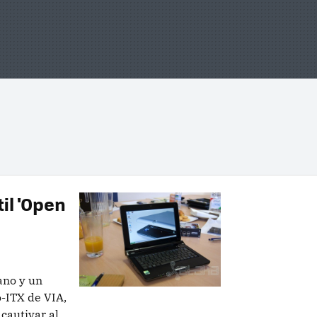
il 'Open
ano y un
o-ITX de VIA,
cautivar al