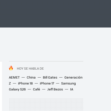
HOY SE HABLA DE
AEMET
China
Bill Gates
Generación
Z
iPhone 18
iPhone 17
Samsung
Galaxy S26
Café
Jeff Bezos
IA