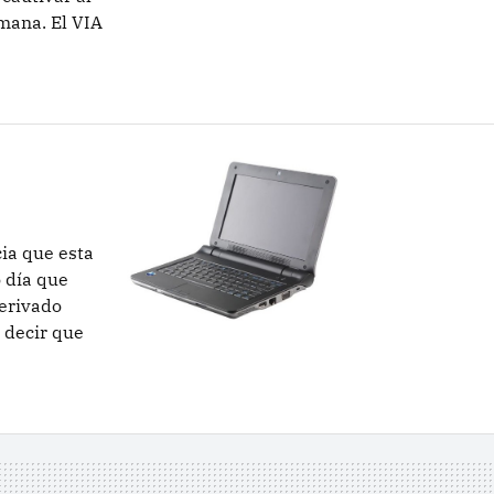
mana. El VIA
ia que esta
 día que
derivado
 decir que