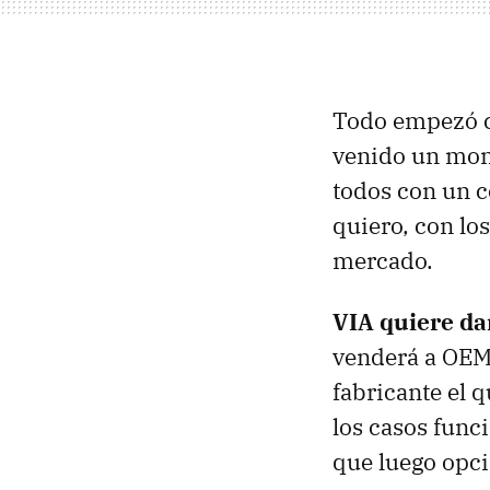
Todo empezó 
venido un mon
todos con un c
quiero, con lo
mercado.
VIA quiere da
venderá a OE
fabricante el 
los casos func
que luego opci