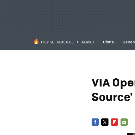
HOY SE HABLA DE
AEMET
China
Gener
VIA Ope
Source'
FACEBOOK
TWITTER
FLIPBOARD
E-