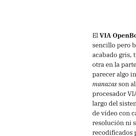
El
VIA OpenB
sencillo pero 
acabado gris, 
otra en la part
parecer algo i
manazas
son a
procesador VI
largo del sist
de vídeo con c
resolución ni s
recodificados p