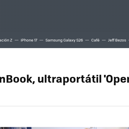
ación Z
iPhone 17
Samsung Galaxy S26
Café
Jeff Bezos
nBook, ultraportátil 'Ope