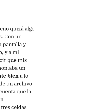
eño quizá algo
es. Con un
 pantalla y
o
, y a mi
cir que mis
montaba un
nte bien
a lo
 de un archivo
cuenta que la
an
 tres celdas