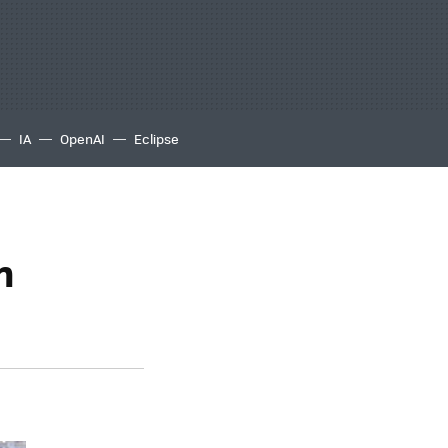
IA
OpenAI
Eclipse
n