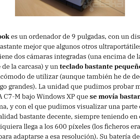
ook
es un ordenador de 9 pulgadas, con un dis
bastante mejor que algunos otros ultraportátil
tiene dos cámaras integradas (una encima de la
e de la carcasa) y un
teclado bastante pequeñ
ncómodo de utilizar (aunque también he de de
lgo grandes). La unidad que pudimos probar 
A C7-M bajo Windows XP que
se movía basta
ema, y con el que pudimos visualizar una parte
alidad bastante decente, siempre teniendo en 
iquiera llega a los 600 píxeles (los ficheros er
ara adaptarse a esa resolución). Su batería de