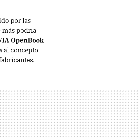
ido por las
e más podría
VIA OpenBook
a
al concepto
fabricantes.