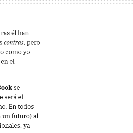
tras él han
us
contras
, pero
ago como yo
en el
Book
se
e será el
no. En todos
un futuro) al
onales, ya