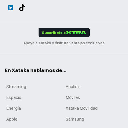
Wh
Twit
Fac
You
Inst
Tele
RSS
Flip
ats
ter
ebo
tub
agr
gra
boa
Link
Tikt
App
ok
e
am
m
rd
edI
ok
Suscríbete a
n
Apoya a Xataka y disfruta ventajas exclusivas
En Xataka hablamos de...
Streaming
Análisis
Espacio
Móviles
Energía
Xataka Movilidad
Apple
Samsung