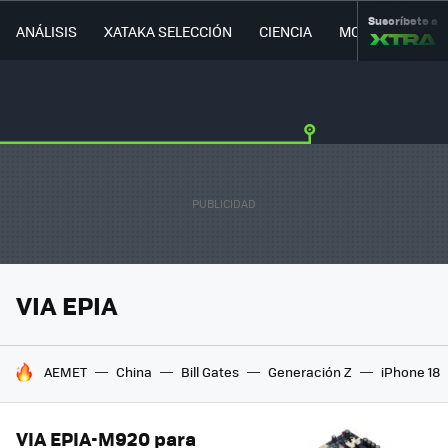
Suscríbete a
ANÁLISIS
XATAKA SELECCIÓN
CIENCIA
MOVILIDAD
VIA EPIA
HOY SE HABLA DE
AEMET
China
Bill Gates
Generación Z
iPhone 18
VIA EPIA-M920 para