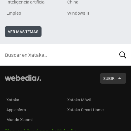
Inteligencia artificial
China
Empleo
Windows 11
VER MÁS TEMAS
BUSCA
SUBIR
Xataka
Xataka Móvil
Applesfera
Xataka Smart Home
Mundo Xiaomi
Otras publicaciones de Webedia