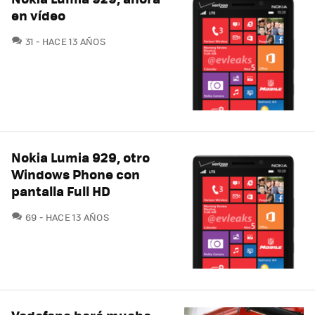
en vídeo
COMENTARIOS
31
HACE 13 AÑOS
Nokia Lumia 929, otro
Windows Phone con
pantalla Full HD
COMENTARIOS
69
HACE 13 AÑOS