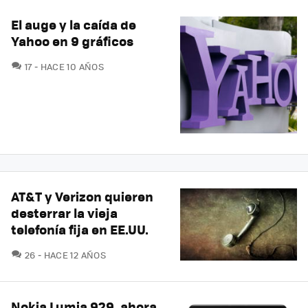
El auge y la caída de
Yahoo en 9 gráficos
COMENTARIOS
17
HACE 10 AÑOS
AT&T y Verizon quieren
desterrar la vieja
telefonía fija en EE.UU.
COMENTARIOS
26
HACE 12 AÑOS
Nokia Lumia 929, ahora