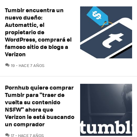
Tumblr encuentra un
nuevo dueño:
Automattic, el
propietario de
WordPress, comprará el
famoso sitio de blogs a
Verizon
COMENTARIOS
19
HACE 7 AÑOS
Pornhub quiere comprar
Tumblr para "traer de
vuelta su contenido
NSFW" ahora que
Verizon le está buscando
un comprador
COMENTARIOS
17
HACE 7 AÑOS