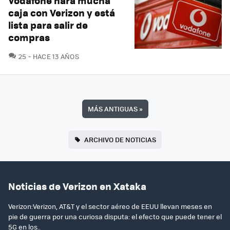
Vodafone hará mucha
caja con Verizon y está
lista para salir de
compras
COMENTARIOS
25
HACE 13 AÑOS
MÁS ANTIGUAS
»
ARCHIVO DE NOTICIAS
Noticias de Verizon en Xataka
Verizon:Verizon, AT&T y el sector aéreo de EEUU llevan meses en
pie de guerra por una curiosa disputa: el efecto que puede tener el
5G en los..