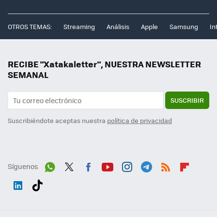
OTROS TEMAS:
Streaming
Análisis
Apple
Samsung
In
RECIBE "Xatakaletter", NUESTRA NEWSLETTER
SEMANAL
SUSCRIBIR
Suscribiéndote aceptas nuestra
política de privacidad
Síguenos
Wh
Twit
Fac
You
Inst
Tele
RSS
Flip
ats
ter
ebo
tub
agr
gra
boa
Link
Tikt
App
ok
e
am
m
rd
edI
ok