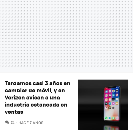
Tardamos casi 3 años en
cambiar de móvil, y en
Verizon avisan a una
industria estancada en
ventas
COMENTARIOS
74
HACE 7 AÑOS