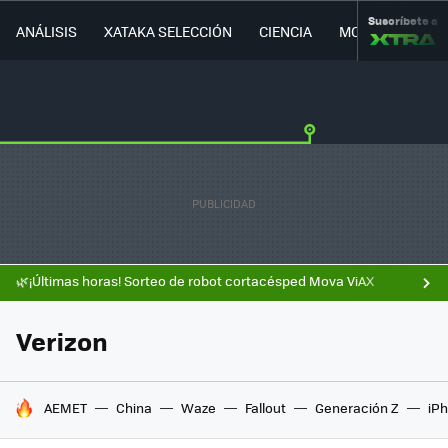
Suscríbete a
ANÁLISIS
XATAKA SELECCIÓN
CIENCIA
MOVILIDAD
🌿¡Últimas horas! Sorteo de robot cortacésped Mova ViAX
Verizon
HOY SE HABLA DE
AEMET
China
Waze
Fallout
Generación Z
iPh