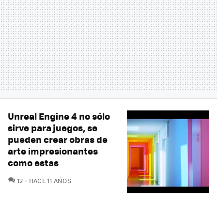
Unreal Engine 4 no sólo
sirve para juegos, se
pueden crear obras de
arte impresionantes
como estas
COMENTARIOS
12
HACE 11 AÑOS