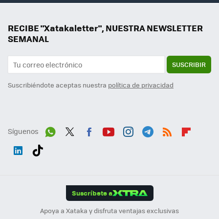
RECIBE "Xatakaletter", NUESTRA NEWSLETTER
SEMANAL
SUSCRIBIR
Suscribiéndote aceptas nuestra
política de privacidad
Síguenos
Wh
Twit
Fac
You
Inst
Tele
RSS
Flip
ats
ter
ebo
tub
agr
gra
boa
Link
Tikt
App
ok
e
am
m
rd
edI
ok
Suscríbete a
n
Apoya a Xataka y disfruta ventajas exclusivas