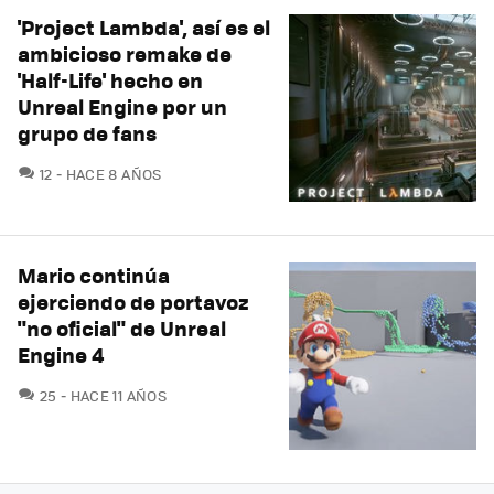
'Project Lambda', así es el
ambicioso remake de
'Half-Life' hecho en
Unreal Engine por un
grupo de fans
COMENTARIOS
12
HACE 8 AÑOS
Mario continúa
ejerciendo de portavoz
"no oficial" de Unreal
Engine 4
COMENTARIOS
25
HACE 11 AÑOS