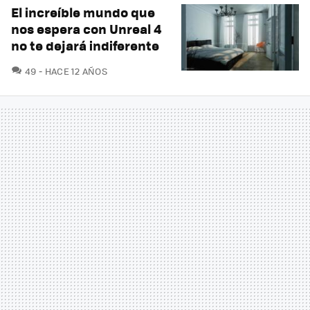
El increíble mundo que
nos espera con Unreal 4
no te dejará indiferente
COMENTARIOS
49
HACE 12 AÑOS