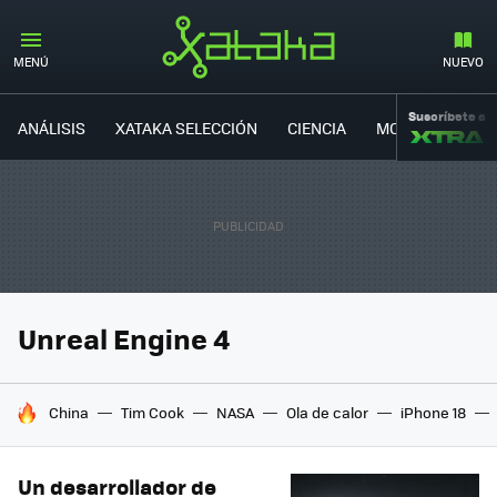
MENÚ
NUEVO
Suscríbete a
ANÁLISIS
XATAKA SELECCIÓN
CIENCIA
MOVILIDAD
Unreal Engine 4
HOY SE HABLA DE
China
Tim Cook
NASA
Ola de calor
iPhone 18
Un desarrollador de