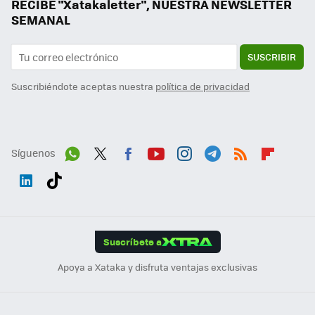
RECIBE "Xatakaletter", NUESTRA NEWSLETTER
SEMANAL
SUSCRIBIR
Suscribiéndote aceptas nuestra
política de privacidad
Síguenos
Wh
Twit
Fac
You
Inst
Tele
RSS
Flip
ats
ter
ebo
tub
agr
gra
boa
Link
Tikt
App
ok
e
am
m
rd
edI
ok
Suscríbete a
n
Apoya a Xataka y disfruta ventajas exclusivas