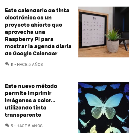
Este calendario de tinta
electrónica es un
proyecto abierto que
aprovecha una
Raspberry Pi para
mostrar la agenda diaria
de Google Calendar
COMENTARIOS
11
HACE 5 AÑOS
Este nuevo método
permite imprimir
imágenes a color...
utilizando tinta
transparente
COMENTARIOS
3
HACE 5 AÑOS