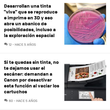
Desarrollan una tinta
"viva" que se reproduce
e imprime en 3D y eso
abre un abanico de
posibilidades, incluso a
la exploración espacial
COMENTARIOS
12
HACE 5 AÑOS
Si te quedas sin tinta, no
te dejamos usar el
escáner: demandan a
Canon por desactivar
esta función al vaciar los
cartuchos
COMENTARIOS
60
HACE 5 AÑOS