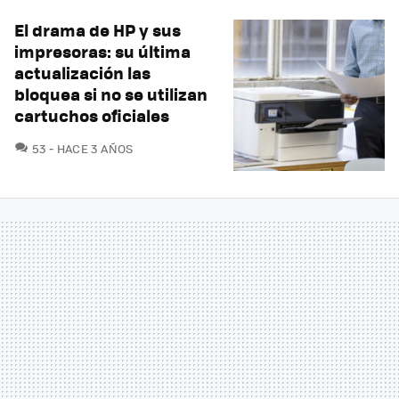
El drama de HP y sus
impresoras: su última
actualización las
bloquea si no se utilizan
cartuchos oficiales
COMENTARIOS
53
HACE 3 AÑOS