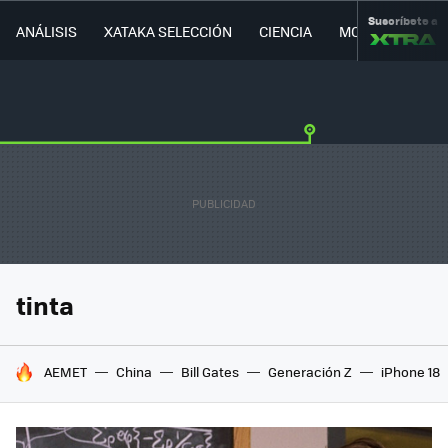
Suscríbete a
ANÁLISIS
XATAKA SELECCIÓN
CIENCIA
MOVILIDAD
tinta
HOY SE HABLA DE
AEMET
China
Bill Gates
Generación Z
iPhone 18