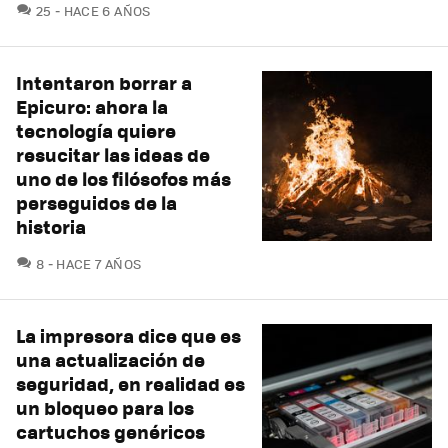
COMENTARIOS
25
HACE 6 AÑOS
Intentaron borrar a
Epicuro: ahora la
tecnología quiere
resucitar las ideas de
uno de los filósofos más
perseguidos de la
historia
COMENTARIOS
8
HACE 7 AÑOS
La impresora dice que es
una actualización de
seguridad, en realidad es
un bloqueo para los
cartuchos genéricos