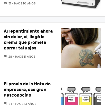
COMENTARIOS
31
HACE 10 AÑOS
Arrepentimiento ahora
sin dolor, sí, llegó la
crema que promete
borrar tatuajes
COMENTARIOS
28
HACE 11 AÑOS
El precio de la tinta de
impresora, ese gran
desconocido
COMENTARIOS
84
HACE 13 AÑOS