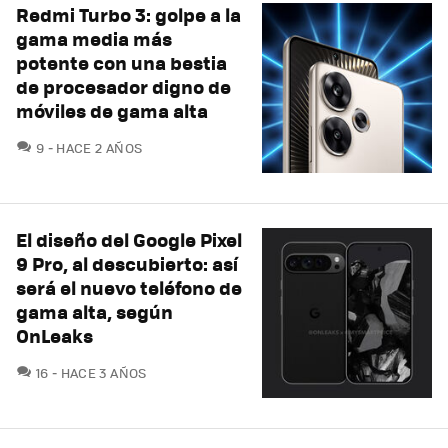
Redmi Turbo 3: golpe a la
gama media más
potente con una bestia
de procesador digno de
móviles de gama alta
COMENTARIOS
9
HACE 2 AÑOS
El diseño del Google Pixel
9 Pro, al descubierto: así
será el nuevo teléfono de
gama alta, según
OnLeaks
COMENTARIOS
16
HACE 3 AÑOS