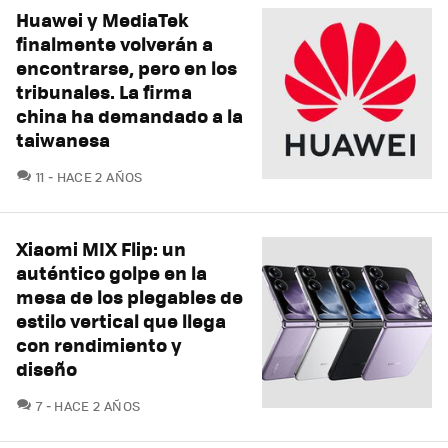
Huawei y MediaTek
finalmente volverán a
encontrarse, pero en los
tribunales. La firma
china ha demandado a la
taiwanesa
COMENTARIOS
11
HACE 2 AÑOS
Xiaomi MIX Flip: un
auténtico golpe en la
mesa de los plegables de
estilo vertical que llega
con rendimiento y
diseño
COMENTARIOS
7
HACE 2 AÑOS