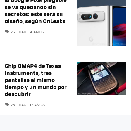
se va quedando sin
secretos: este será su
diseño, según OnLeaks
COMENTARIOS
25
HACE 4 AÑOS
Chip OMAP4 de Texas
Instruments, tres
pantallas al mismo
tiempo y un mundo por
descubrir
COMENTARIOS
26
HACE 17 AÑOS