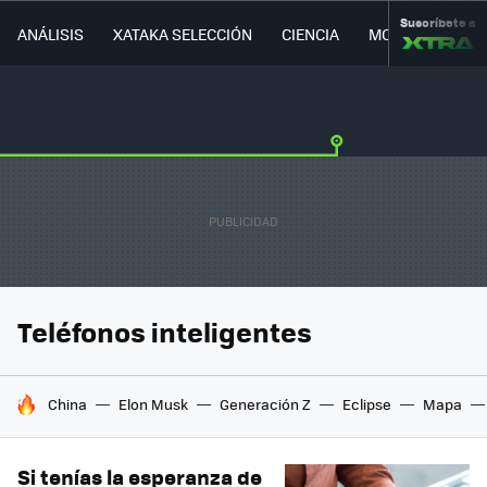
Suscríbete a
ANÁLISIS
XATAKA SELECCIÓN
CIENCIA
MOVILIDAD
Teléfonos inteligentes
HOY SE HABLA DE
China
Elon Musk
Generación Z
Eclipse
Mapa
Si tenías la esperanza de