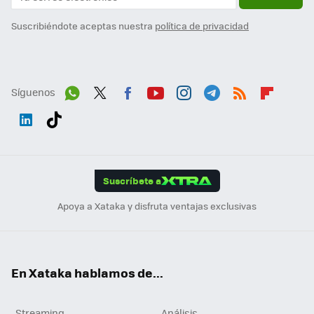
Suscribiéndote aceptas nuestra
política de privacidad
Síguenos
Wh
Twit
Fac
You
Inst
Tele
RSS
Flip
ats
ter
ebo
tub
agr
gra
boa
Link
Tikt
App
ok
e
am
m
rd
edI
ok
Suscríbete a
n
Apoya a Xataka y disfruta ventajas exclusivas
En Xataka hablamos de...
Streaming
Análisis