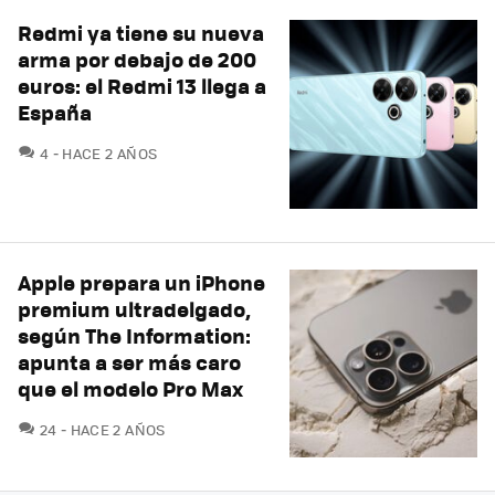
Redmi ya tiene su nueva
arma por debajo de 200
euros: el Redmi 13 llega a
España
COMENTARIOS
4
HACE 2 AÑOS
Apple prepara un iPhone
premium ultradelgado,
según The Information:
apunta a ser más caro
que el modelo Pro Max
COMENTARIOS
24
HACE 2 AÑOS