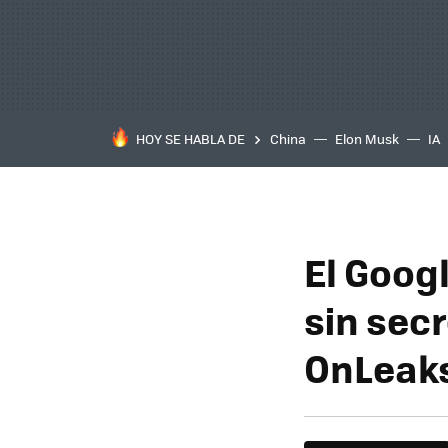
HOY SE HABLA DE
China
Elon Musk
IA
El Goog
sin sec
OnLeak