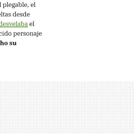
 plegable, el
eltas desde
 desvelaba
el
ocido personaje
cho su