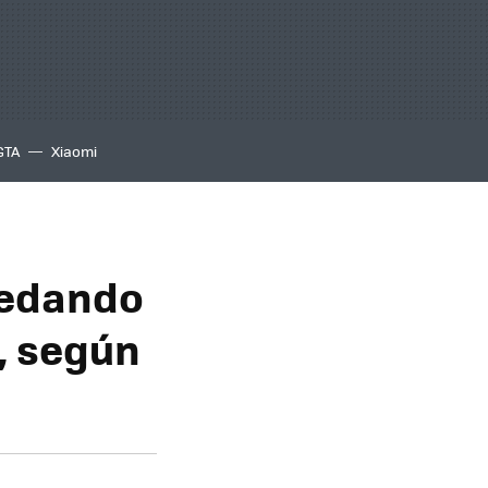
GTA
Xiaomi
quedando
o, según