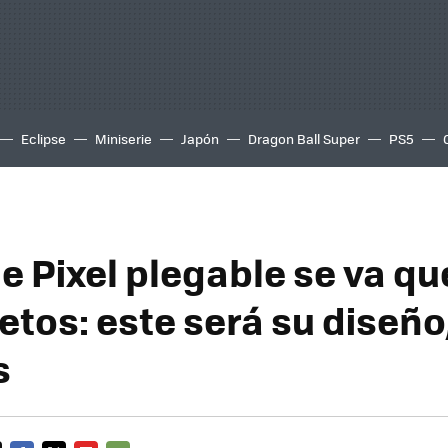
Eclipse
Miniserie
Japón
Dragon Ball Super
PS5
le Pixel plegable se va 
retos: este será su diseñ
s