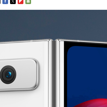
FACEBOOK
TWITTER
FLIPBOARD
E-
MAIL