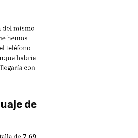
n del mismo
 que hemos
el teléfono
aunque habría
llegaría con
guaje de
alla de
7,69