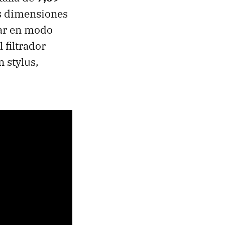
as dimensiones
zar en modo
 filtrador
 stylus,