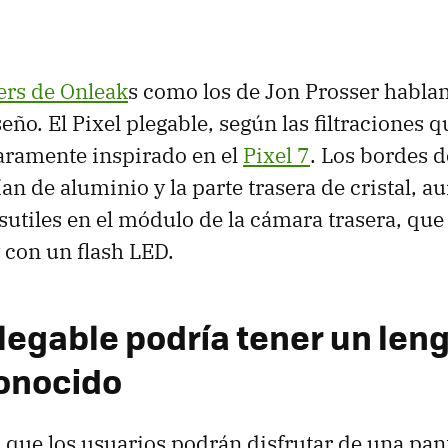
ers de Onleak
s como los de Jon Prosser habla
eño. El Pixel plegable, según las filtraciones
claramente inspirado en el
Pixel 7
. Los bordes d
ían de aluminio y la parte trasera de cristal, 
utiles en el módulo de la cámara trasera, que 
y con un flash LED.
plegable podría tener un len
onocido
 que los usuarios podrán disfrutar de una pant