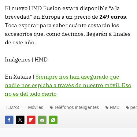
El nuevo HMD Fusion estará disponible “a la
brevedad” en Europa a un precio de
249 euros
.
Toca esperar para saber cuánto costarán los
accesorios que, como decimos, llegarán a finales
de este año.
Imágenes | HMD
En Xataka |
Siempre nos han asegurado que
nadie nos espiaba a través de nuestro móvil. Eso
no es del todo cierto
TEMAS
Móviles
Teléfonos inteligentes
HMD
per
FACEBOOK
TWITTER
FLIPBOARD
E-
WHATSAPP
MAIL