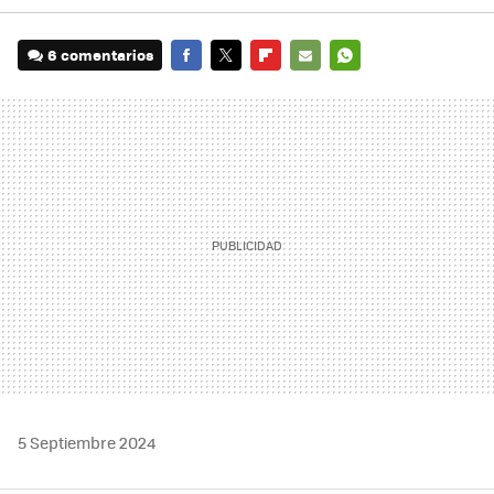
6 comentarios
FACEBOOK
TWITTER
FLIPBOARD
E-
WHATSAPP
MAIL
5 Septiembre 2024