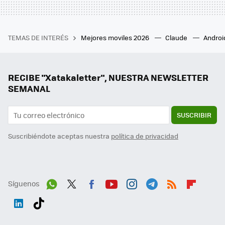
TEMAS DE INTERÉS
Mejores moviles 2026
Claude
Androi
RECIBE "Xatakaletter", NUESTRA NEWSLETTER
SEMANAL
SUSCRIBIR
Suscribiéndote aceptas nuestra
política de privacidad
Síguenos
Wh
Twit
Fac
You
Inst
Tele
RSS
Flip
ats
ter
ebo
tub
agr
gra
boa
Link
Tikt