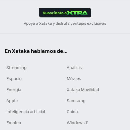
App
ok
e
am
m
rd
edI
ok
Suscríbete a
n
Apoya a Xataka y disfruta ventajas exclusivas
En Xataka hablamos de...
Streaming
Análisis
Espacio
Móviles
Energía
Xataka Movilidad
Apple
Samsung
Inteligencia artificial
China
Empleo
Windows 11