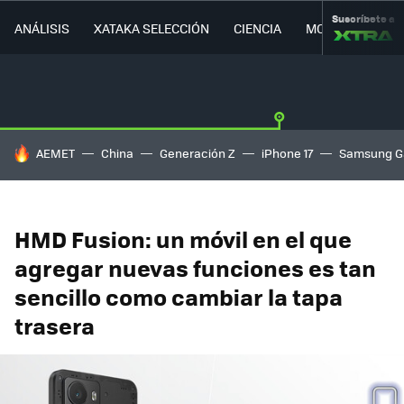
Suscríbete a
ANÁLISIS
XATAKA SELECCIÓN
CIENCIA
MOVILIDAD
HOY SE HABLA DE
AEMET
China
Generación Z
iPhone 17
Samsung G
HMD Fusion: un móvil en el que
agregar nuevas funciones es tan
sencillo como cambiar la tapa
trasera