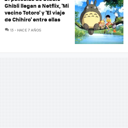
Ghibli llegan a Netflix, 'Mi
vecino Totoro' y 'El viaje
de Chihiro' entre ellas
COMENTARIOS
13
HACE 7 AÑOS