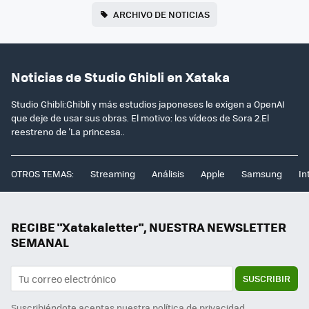
ARCHIVO DE NOTICIAS
Noticias de Studio Ghibli en Xataka
Studio Ghibli:Ghibli y más estudios japoneses le exigen a OpenAI
que deje de usar sus obras. El motivo: los vídeos de Sora 2.El
reestreno de 'La princesa..
OTROS TEMAS:
Streaming
Análisis
Apple
Samsung
In
RECIBE "Xatakaletter", NUESTRA NEWSLETTER
SEMANAL
SUSCRIBIR
Suscribiéndote aceptas nuestra
política de privacidad