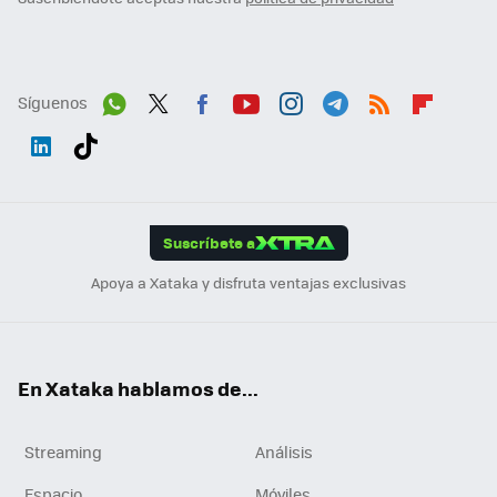
Síguenos
Wh
Twit
Fac
You
Inst
Tele
RSS
Flip
ats
ter
ebo
tub
agr
gra
boa
Link
Tikt
App
ok
e
am
m
rd
edI
ok
Suscríbete a
n
Apoya a Xataka y disfruta ventajas exclusivas
En Xataka hablamos de...
Streaming
Análisis
Espacio
Móviles