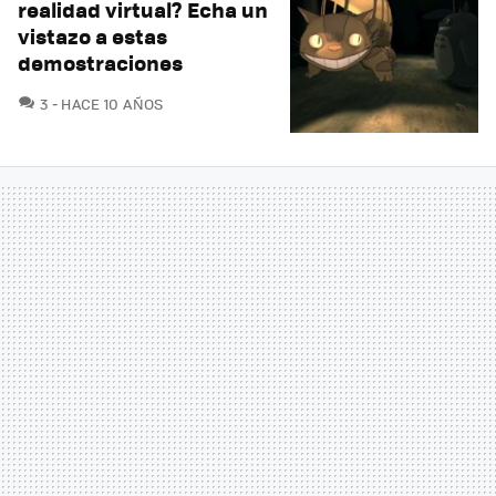
realidad virtual? Echa un
vistazo a estas
demostraciones
COMENTARIOS
3
HACE 10 AÑOS