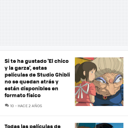
Si te ha gustado 'El chico
y la garza', estas
películas de Studio Ghibli
no se quedan atrás y
están disponibles en
formato físico
COMENTARIOS
10
HACE 2 AÑOS
Todas las películas de