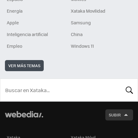
Energía
Xataka Movilidad
Apple
Samsung
Inteligencia artificial
China
Empleo
Windows 11
VER MÁS TEMAS
BUSCA
SUBIR
Xataka
Xataka Móvil