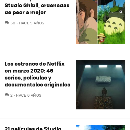
Studio Ghibli, ordenadas
de peor a mejor
COMENTARIOS
50
HACE 5 AÑOS
Los estrenos de Netflix
en marzo 2020: 46
series, películas y
documentales originales
COMENTARIOS
2
HACE 6 AÑOS
21 películas de Studio