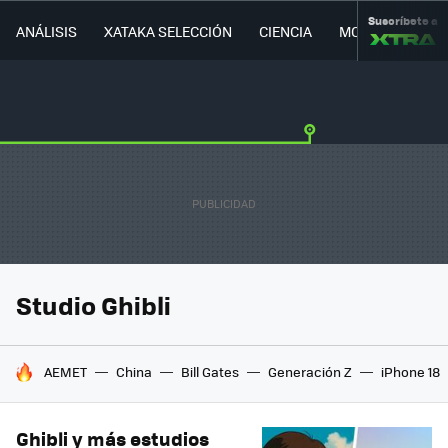
Suscríbete a
ANÁLISIS
XATAKA SELECCIÓN
CIENCIA
MOVILIDAD
Studio Ghibli
HOY SE HABLA DE
AEMET
China
Bill Gates
Generación Z
iPhone 18
Ghibli y más estudios