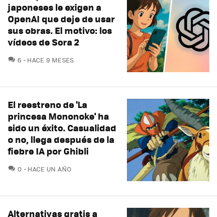
japoneses le exigen a
OpenAI que deje de usar
sus obras. El motivo: los
vídeos de Sora 2
COMENTARIOS
6
HACE 9 MESES
El reestreno de 'La
princesa Mononoke' ha
sido un éxito. Casualidad
o no, llega después de la
fiebre IA por Ghibli
COMENTARIOS
0
HACE UN AÑO
Alternativas gratis a