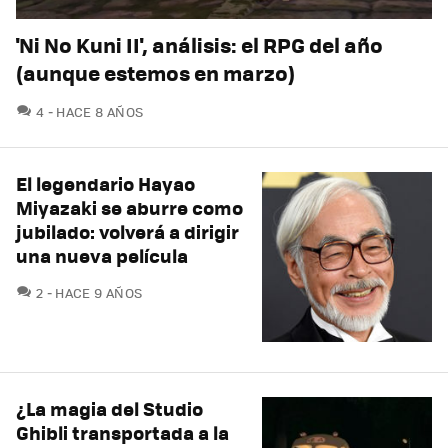
'Ni No Kuni II', análisis: el RPG del año
(aunque estemos en marzo)
COMENTARIOS
4
HACE 8 AÑOS
El legendario Hayao
Miyazaki se aburre como
jubilado: volverá a dirigir
una nueva película
COMENTARIOS
2
HACE 9 AÑOS
¿La magia del Studio
Ghibli transportada a la