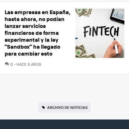
Las empresas en España,
hasta ahora, no podían
lanzar servicios
financieros de forma
experimental y la ley
"Sandbox" ha llegado
para cambiar esto
COMENTARIOS
0
HACE 6 AÑOS
ARCHIVO DE NOTICIAS