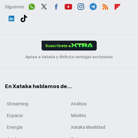
Síguenos
Wh
Twit
Fac
You
Inst
Tele
RSS
Flip
ats
ter
ebo
tub
agr
gra
boa
Link
Tikt
App
ok
e
am
m
rd
edI
ok
Suscríbete a
n
Apoya a Xataka y disfruta ventajas exclusivas
En Xataka hablamos de...
Streaming
Análisis
Espacio
Móviles
Energía
Xataka Movilidad