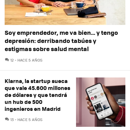
Soy emprendedor, me va bien… y tengo
depresión: derribando tabúes y
estigmas sobre salud mental
COMENTARIOS
12
HACE 5 AÑOS
Klarna, la startup sueca
que vale 45.600 millones
de dólares y que tendrá
un hub de 500
ingenieros en Madrid
COMENTARIOS
13
HACE 5 AÑOS