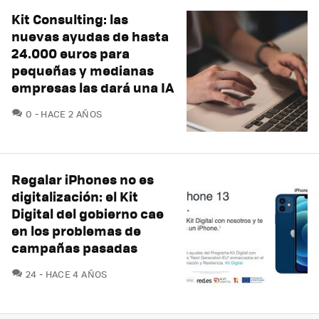
Kit Consulting: las
nuevas ayudas de hasta
24.000 euros para
pequeñas y medianas
empresas las dará una IA
COMENTARIOS
0
HACE 2 AÑOS
Regalar iPhones no es
digitalización: el Kit
Digital del gobierno cae
en los problemas de
campañas pasadas
COMENTARIOS
24
HACE 4 AÑOS