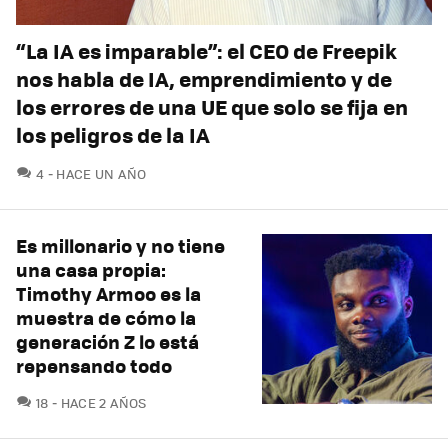
“La IA es imparable”: el CEO de Freepik
nos habla de IA, emprendimiento y de
los errores de una UE que solo se fija en
los peligros de la IA
COMENTARIOS
4
HACE UN AÑO
Es millonario y no tiene
una casa propia:
Timothy Armoo es la
muestra de cómo la
generación Z lo está
repensando todo
COMENTARIOS
18
HACE 2 AÑOS