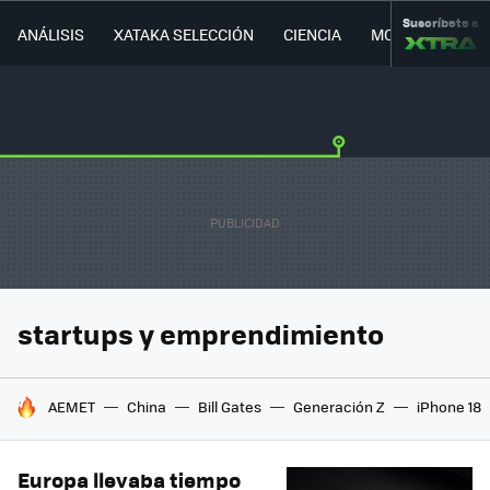
Suscríbete a
ANÁLISIS
XATAKA SELECCIÓN
CIENCIA
MOVILIDAD
startups y emprendimiento
HOY SE HABLA DE
AEMET
China
Bill Gates
Generación Z
iPhone 18
Europa llevaba tiempo