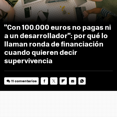
"Con 100.000 euros no pagas ni
a un desarrollador": por qué lo
llaman ronda de financiación
cuando quieren decir
supervivencia
11 comentarios
FACEBOOK
TWITTER
FLIPBOARD
E-
WHATSAPP
MAIL