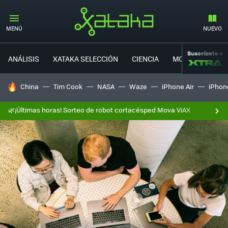
MENÚ
NUEVO
Suscríbete a
ANÁLISIS
XATAKA SELECCIÓN
CIENCIA
MOVILIDAD
HOY SE HABLA DE
China
Tim Cook
NASA
Waze
iPhone Air
iPhone
🌿¡Últimas horas! Sorteo de robot cortacésped Mova ViAX