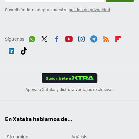
Suscribiéndote aceptas nuestra
política de privacidad
Síguenos
Wh
Twit
Fac
You
Inst
Tele
RSS
Flip
ats
ter
ebo
tub
agr
gra
boa
Link
Tikt
App
ok
e
am
m
rd
edI
ok
Suscríbete a
n
Apoya a Xataka y disfruta ventajas exclusivas
En Xataka hablamos de...
Streaming
Análisis