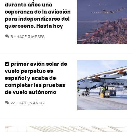
durante años una
esperanza de la aviación
para independizarse del
queroseno. Hasta hoy
COMENTARIOS
5
HACE 3 MESES
El primer avión solar de
vuelo perpetuo es
español y acaba de
completar las pruebas
de vuelo autónomo
COMENTARIOS
22
HACE 3 AÑOS