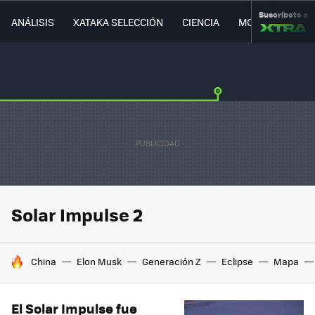
Suscríbete a
ANÁLISIS
XATAKA SELECCIÓN
CIENCIA
MOVILIDAD
Solar Impulse 2
HOY SE HABLA DE
China
Elon Musk
Generación Z
Eclipse
Mapa
El Solar Impulse fue