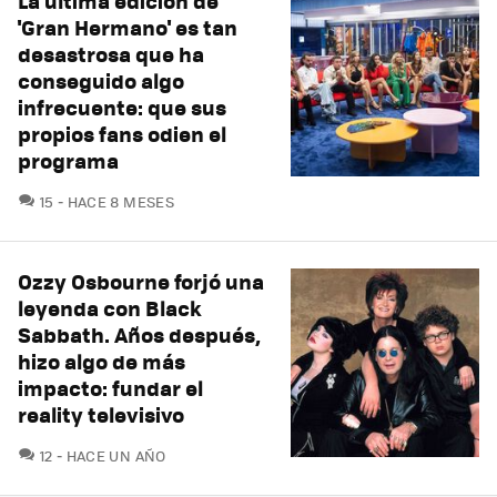
La última edición de
'Gran Hermano' es tan
desastrosa que ha
conseguido algo
infrecuente: que sus
propios fans odien el
programa
COMENTARIOS
15
HACE 8 MESES
Ozzy Osbourne forjó una
leyenda con Black
Sabbath. Años después,
hizo algo de más
impacto: fundar el
reality televisivo
COMENTARIOS
12
HACE UN AÑO