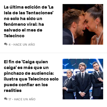
La última edición de 'La
Isla de las Tentaciones'
no solo ha sido un
fenómeno viral: ha
salvado el mes de
Telecinco
COMENTARIOS
4
HACE UN AÑO
El fin de 'Caiga quien
caiga' es más que un
pinchazo de audiencia:
ilustra que Telecinco solo
puede confiar en los
realities
COMENTARIOS
17
HACE UN AÑO