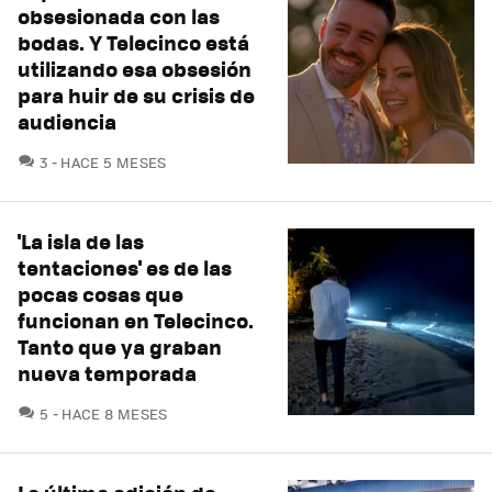
obsesionada con las
bodas. Y Telecinco está
utilizando esa obsesión
para huir de su crisis de
audiencia
COMENTARIOS
3
HACE 5 MESES
'La isla de las
tentaciones' es de las
pocas cosas que
funcionan en Telecinco.
Tanto que ya graban
nueva temporada
COMENTARIOS
5
HACE 8 MESES