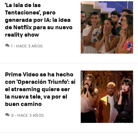
'La Isla de las
Tentaciones', pero
generada por IA: la idea
de Netflix para su nuevo
reality show
COMENTARIOS
1
HACE 3 AÑOS
Prime Video se ha hecho
con 'Operación Triunfo': si
el streaming quiere ser
la nueva tele, va por el
buen camino
COMENTARIOS
9
HACE 3 AÑOS