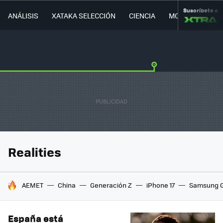
Suscríbete a
ANÁLISIS
XATAKA SELECCIÓN
CIENCIA
MOVILIDAD
Realities
HOY SE HABLA DE
AEMET
China
Generación Z
iPhone 17
Samsung G
España está