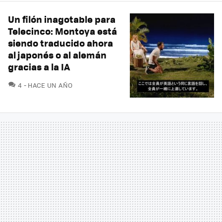
Un filón inagotable para
Telecinco: Montoya está
siendo traducido ahora
al japonés o al alemán
gracias a la IA
COMENTARIOS
4
HACE UN AÑO