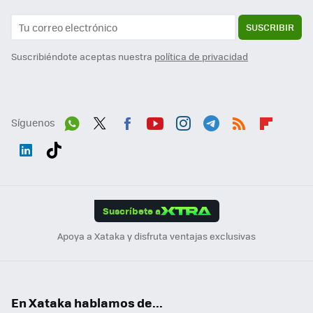
SUSCRIBIR
Suscribiéndote aceptas nuestra
política de privacidad
Síguenos
Wh
Twit
Fac
You
Inst
Tele
RSS
Flip
ats
ter
ebo
tub
agr
gra
boa
Link
Tikt
App
ok
e
am
m
rd
edI
ok
Suscríbete a
n
Apoya a Xataka y disfruta ventajas exclusivas
En Xataka hablamos de...