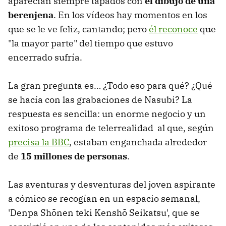
aparecían siempre tapados con
el dibujo de una
berenjena
. En los vídeos hay momentos en los
que se le ve feliz, cantando; pero
él reconoce
que
"la mayor parte" del tiempo que estuvo
encerrado sufría.
La gran pregunta es… ¿Todo eso para qué? ¿Qué
se hacía con las grabaciones de Nasubi? La
respuesta es sencilla: un enorme negocio y un
exitoso programa de telerrealidad al que, según
precisa la BBC
, estaban enganchada alrededor
de
15 millones de personas
.
Las aventuras y desventuras del joven aspirante
a cómico se recogían en un espacio semanal,
'Denpa Shōnen teki Kenshō Seikatsu', que se