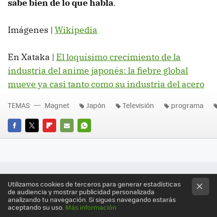
sabe bien de lo que habla
.
Imágenes |
Wikipedia
En Xataka |
El loquísimo crecimiento de la
industria del anime japonés: la fiebre global
mueve ya casi tanto como su industria del acero
TEMAS
Magnet
Japón
Televisión
programa
FACEBOOK
TWITTER
FLIPBOARD
E-
WHATSAPP
MAIL
Utilizamos cookies de terceros para generar estadísticas
de audiencia y mostrar publicidad personalizada
Comentarios cerrados
analizando tu navegación. Si sigues navegando estarás
aceptando su uso.
Más información