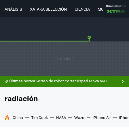
Suscríbete a
ANÁLISIS
XATAKA SELECCIÓN
CIENCIA
MOVILIDAD
🌿¡Últimas horas! Sorteo de robot cortacésped Mova ViAX
radiación
HOY SE HABLA DE
China
Tim Cook
NASA
Waze
iPhone Air
iPhon