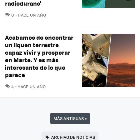
radiodurans'
COMENTARIOS
0
HACE UN AÑO
Acabamos de encontrar
un liquen terrestre
capaz vivir y prosperar
en Marte. Y es más
interesante de lo que
parece
COMENTARIOS
4
HACE UN AÑO
MÁS ANTIGUAS
»
ARCHIVO DE NOTICIAS