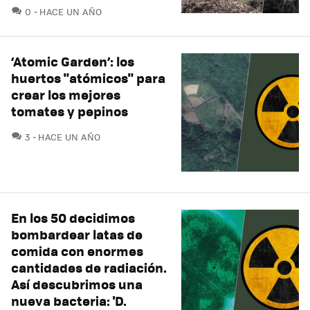
COMENTARIOS
0
HACE UN AÑO
‘Atomic Garden’: los
huertos "atómicos" para
crear los mejores
tomates y pepinos
COMENTARIOS
3
HACE UN AÑO
En los 50 decidimos
bombardear latas de
comida con enormes
cantidades de radiación.
Así descubrimos una
nueva bacteria: 'D.