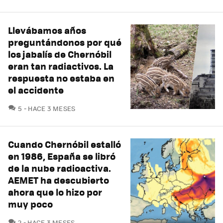
Llevábamos años
preguntándonos por qué
los jabalís de Chernóbil
eran tan radiactivos. La
respuesta no estaba en
el accidente
COMENTARIOS
5
HACE 3 MESES
Cuando Chernóbil estalló
en 1986, España se libró
de la nube radioactiva.
AEMET ha descubierto
ahora que lo hizo por
muy poco
COMENTARIOS
2
HACE 3 MESES