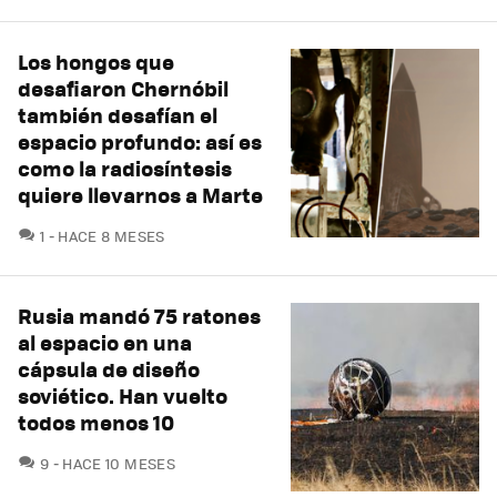
Los hongos que
desafiaron Chernóbil
también desafían el
espacio profundo: así es
como la radiosíntesis
quiere llevarnos a Marte
COMENTARIOS
1
HACE 8 MESES
Rusia mandó 75 ratones
al espacio en una
cápsula de diseño
soviético. Han vuelto
todos menos 10
COMENTARIOS
9
HACE 10 MESES