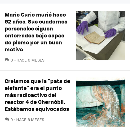
Marie Curie murió hace
92 años. Sus cuadernos
personales siguen
enterrados bajo capas
de plomo por un buen
motivo
COMENTARIOS
0
HACE 6 MESES
Creíamos que la "pata de
elefante" era el punto
más radioactivo del
reactor 4 de Chernóbil.
Estábamos equivocados
COMENTARIOS
9
HACE 8 MESES