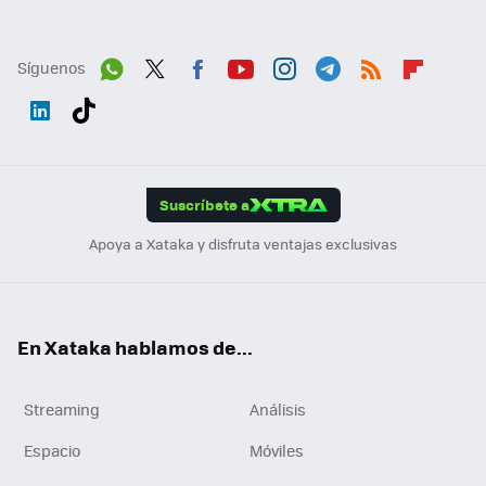
Síguenos
Wh
Twit
Fac
You
Inst
Tele
RSS
Flip
ats
ter
ebo
tub
agr
gra
boa
Link
Tikt
App
ok
e
am
m
rd
edI
ok
Suscríbete a
n
Apoya a Xataka y disfruta ventajas exclusivas
En Xataka hablamos de...
Streaming
Análisis
Espacio
Móviles