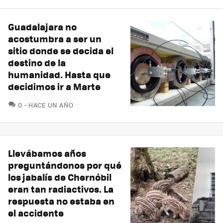
Guadalajara no
acostumbra a ser un
sitio donde se decida el
destino de la
humanidad. Hasta que
decidimos ir a Marte
COMENTARIOS
0
HACE UN AÑO
Llevábamos años
preguntándonos por qué
los jabalís de Chernóbil
eran tan radiactivos. La
respuesta no estaba en
el accidente