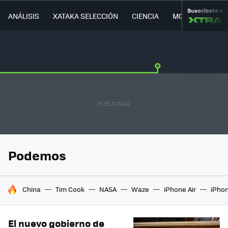
Suscríbete a
ANÁLISIS
XATAKA SELECCIÓN
CIENCIA
MOVILIDAD
Podemos
HOY SE HABLA DE
China
Tim Cook
NASA
Waze
iPhone Air
iPhon
El nuevo gobierno de