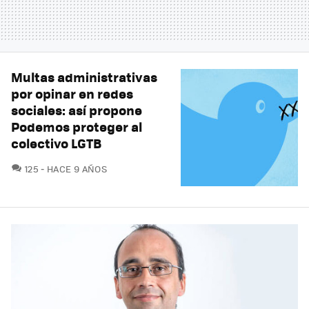
Multas administrativas
por opinar en redes
sociales: así propone
Podemos proteger al
colectivo LGTB
COMENTARIOS
125
HACE 9 AÑOS