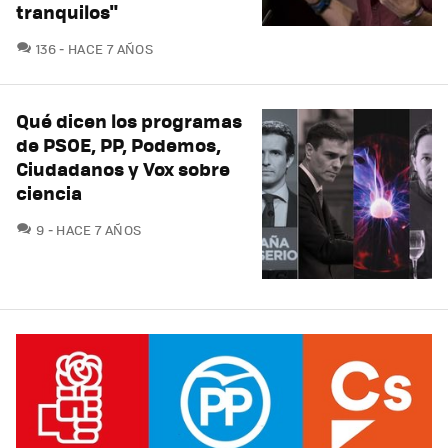
tranquilos"
COMENTARIOS
136
HACE 7 AÑOS
Qué dicen los programas
de PSOE, PP, Podemos,
Ciudadanos y Vox sobre
ciencia
COMENTARIOS
9
HACE 7 AÑOS