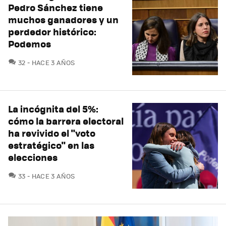
Pedro Sánchez tiene
muchos ganadores y un
perdedor histórico:
Podemos
COMENTARIOS
32
HACE 3 AÑOS
La incógnita del 5%:
cómo la barrera electoral
ha revivido el "voto
estratégico" en las
elecciones
COMENTARIOS
33
HACE 3 AÑOS