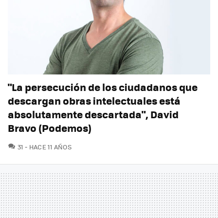
"La persecución de los ciudadanos que
descargan obras intelectuales está
absolutamente descartada", David
Bravo (Podemos)
COMENTARIOS
31
HACE 11 AÑOS