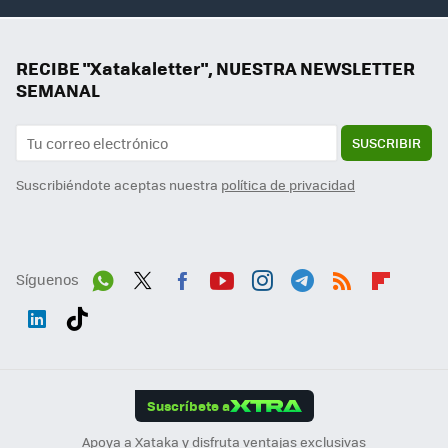
RECIBE "Xatakaletter", NUESTRA NEWSLETTER
SEMANAL
SUSCRIBIR
Suscribiéndote aceptas nuestra
política de privacidad
Síguenos
Wh
Twit
Fac
You
Inst
Tele
RSS
Flip
ats
ter
ebo
tub
agr
gra
boa
Link
Tikt
App
ok
e
am
m
rd
edI
ok
Suscríbete a
n
Apoya a Xataka y disfruta ventajas exclusivas