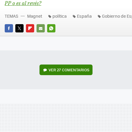
PP o es al revés?
TEMAS
Magnet
política
España
Gobierno de E
FACEBOOK
TWITTER
FLIPBOARD
E-
WHATSAPP
MAIL
VER
27 COMENTARIOS