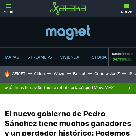
MENÚ
NUEVO
Suscríbete a
MAPAS
STREAMERS
VIVIENDA
HISTORIA
HOY SE HABLA DE
AEMET
China
Waze
Fallout
Generación Z
iPh
🌿¡Últimas horas! Sorteo de robot cortacésped Mova ViAX
El nuevo gobierno de Pedro
Sánchez tiene muchos ganadores
y un perdedor histórico: Podemos