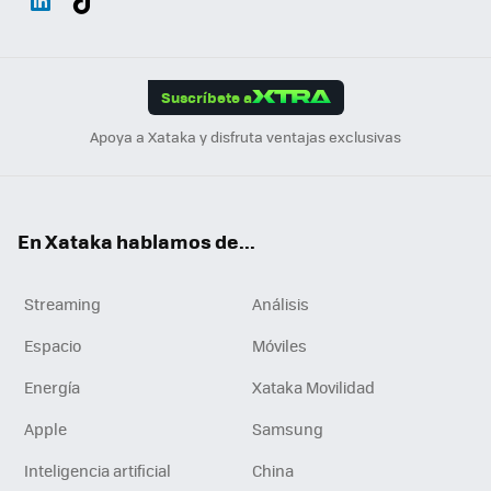
ats
ter
ebo
tub
agr
gra
boa
Link
Tikt
App
ok
e
am
m
rd
edI
ok
Suscríbete a
n
Apoya a Xataka y disfruta ventajas exclusivas
En Xataka hablamos de...
Streaming
Análisis
Espacio
Móviles
Energía
Xataka Movilidad
Apple
Samsung
Inteligencia artificial
China