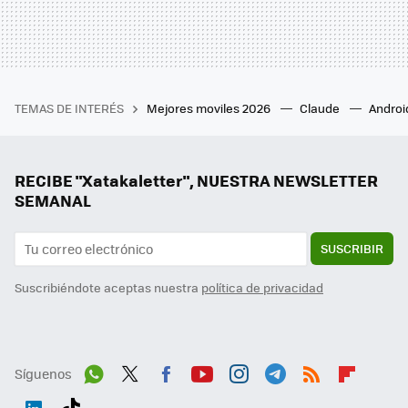
TEMAS DE INTERÉS
Mejores moviles 2026
Claude
Androi
RECIBE "Xatakaletter", NUESTRA NEWSLETTER
SEMANAL
SUSCRIBIR
Suscribiéndote aceptas nuestra
política de privacidad
Síguenos
Wh
Twit
Fac
You
Inst
Tele
RSS
Flip