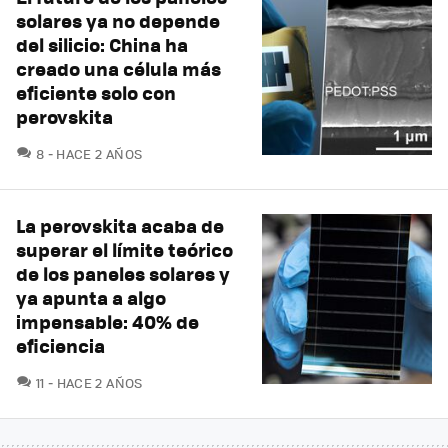
solares ya no depende
del silicio: China ha
creado una célula más
eficiente solo con
perovskita
COMENTARIOS
8
HACE 2 AÑOS
La perovskita acaba de
superar el límite teórico
de los paneles solares y
ya apunta a algo
impensable: 40% de
eficiencia
COMENTARIOS
11
HACE 2 AÑOS