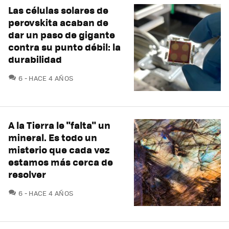
Las células solares de
perovskita acaban de
dar un paso de gigante
contra su punto débil: la
durabilidad
COMENTARIOS
6
HACE 4 AÑOS
A la Tierra le "falta" un
mineral. Es todo un
misterio que cada vez
estamos más cerca de
resolver
COMENTARIOS
6
HACE 4 AÑOS