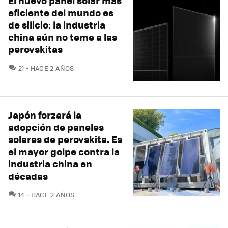
El nuevo panel solar más
eficiente del mundo es
de silicio: la industria
china aún no teme a las
perovskitas
COMENTARIOS
21
HACE 2 AÑOS
Japón forzará la
adopción de paneles
solares de perovskita. Es
el mayor golpe contra la
industria china en
décadas
COMENTARIOS
14
HACE 2 AÑOS