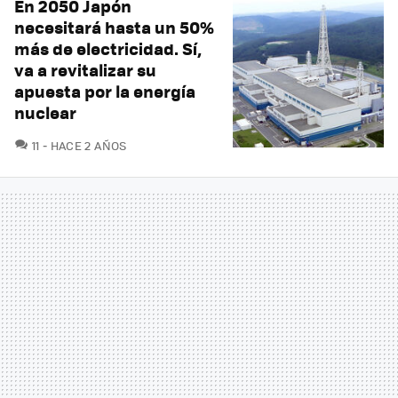
En 2050 Japón
necesitará hasta un 50%
más de electricidad. Sí,
va a revitalizar su
apuesta por la energía
nuclear
COMENTARIOS
11
HACE 2 AÑOS