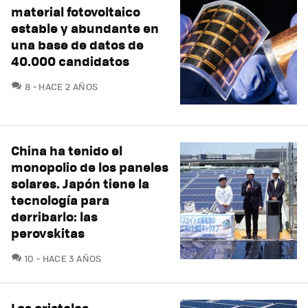
material fotovoltaico
estable y abundante en
una base de datos de
40.000 candidatos
COMENTARIOS
8
HACE 2 AÑOS
China ha tenido el
monopolio de los paneles
solares. Japón tiene la
tecnología para
derribarlo: las
perovskitas
COMENTARIOS
10
HACE 3 AÑOS
Los cristales