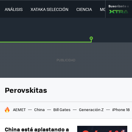
Suscríbete a
ANÁLISIS
XATAKA SELECCIÓN
CIENCIA
MOVILIDAD
Perovskitas
HOY SE HABLA DE
AEMET
China
Bill Gates
Generación Z
iPhone 18
China está aplastando a