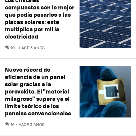
compuestos son lo mejor
que podía pasarles a las
placas solares: este
multiplica por mil la
electricidad
COMENTARIOS
10
HACE 3 AÑOS
Nuevo récord de
eficiencia de un panel
solar gracias a la
perovskita. El "material
milagroso" supera ya el
límite teórico de los
paneles convencionales
COMENTARIOS
16
HACE 3 AÑOS