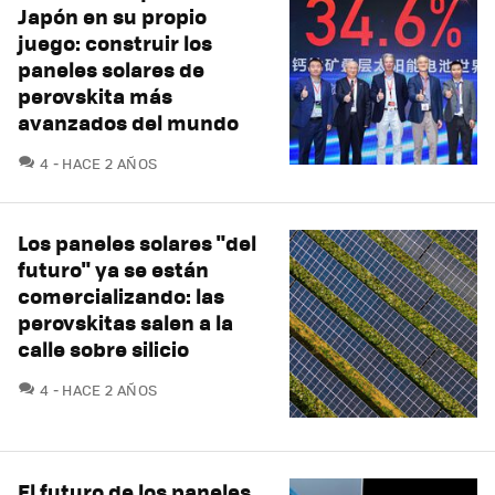
Japón en su propio
juego: construir los
paneles solares de
perovskita más
avanzados del mundo
COMENTARIOS
4
HACE 2 AÑOS
Los paneles solares "del
futuro" ya se están
comercializando: las
perovskitas salen a la
calle sobre silicio
COMENTARIOS
4
HACE 2 AÑOS
El futuro de los paneles