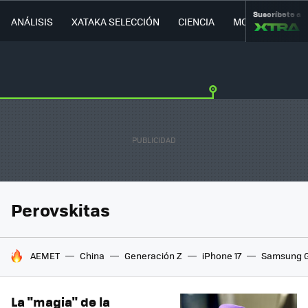
Suscríbete a
ANÁLISIS
XATAKA SELECCIÓN
CIENCIA
MOVILIDAD
Perovskitas
HOY SE HABLA DE
AEMET
China
Generación Z
iPhone 17
Samsung G
La "magia" de la