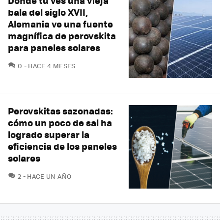
Donde tú ves una vieja
bala del siglo XVII,
Alemania ve una fuente
magnífica de perovskita
para paneles solares
COMENTARIOS
0
HACE 4 MESES
Perovskitas sazonadas:
cómo un poco de sal ha
logrado superar la
eficiencia de los paneles
solares
COMENTARIOS
2
HACE UN AÑO