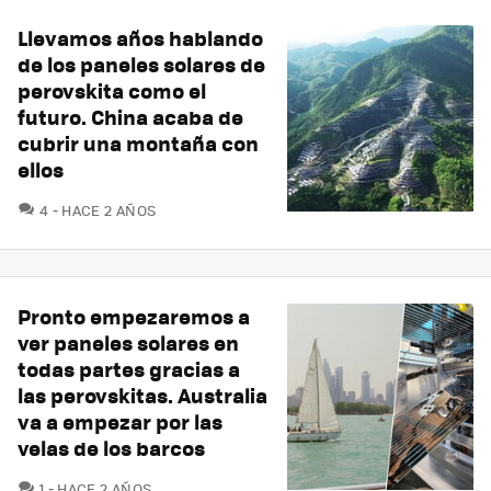
Llevamos años hablando
de los paneles solares de
perovskita como el
futuro. China acaba de
cubrir una montaña con
ellos
COMENTARIOS
4
HACE 2 AÑOS
Pronto empezaremos a
ver paneles solares en
todas partes gracias a
las perovskitas. Australia
va a empezar por las
velas de los barcos
COMENTARIOS
1
HACE 2 AÑOS