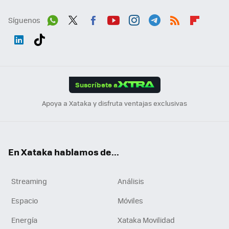
Síguenos
Wh
Twit
Fac
You
Inst
Tele
RSS
Flip
ats
ter
ebo
tub
agr
gra
boa
Link
Tikt
App
ok
e
am
m
rd
edI
ok
Suscríbete a
n
Apoya a Xataka y disfruta ventajas exclusivas
En Xataka hablamos de...
Streaming
Análisis
Espacio
Móviles
Energía
Xataka Movilidad