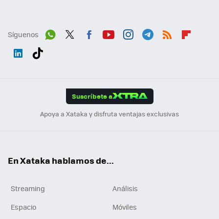
Síguenos
Wh
Twit
Fac
You
Inst
Tele
RSS
Flip
ats
ter
ebo
tub
agr
gra
boa
Link
Tikt
App
ok
e
am
m
rd
edI
ok
Suscríbete a
n
Apoya a Xataka y disfruta ventajas exclusivas
En Xataka hablamos de...
Streaming
Análisis
Espacio
Móviles