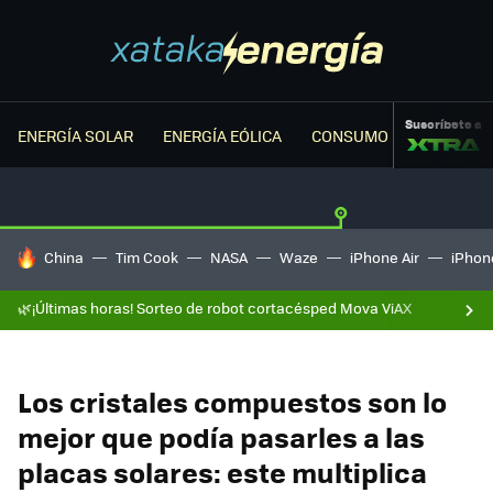
Suscríbete a
ENERGÍA SOLAR
ENERGÍA EÓLICA
CONSUMO ENERGÉTICO
HOY SE HABLA DE
China
Tim Cook
NASA
Waze
iPhone Air
iPhone
🌿¡Últimas horas! Sorteo de robot cortacésped Mova ViAX
Los cristales compuestos son lo
mejor que podía pasarles a las
placas solares: este multiplica