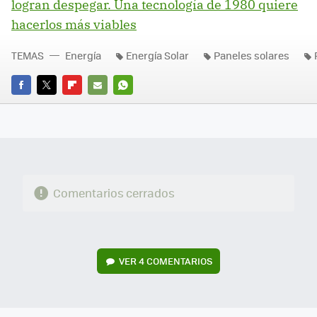
logran despegar. Una tecnología de 1980 quiere
hacerlos más viables
TEMAS
Energía
Energía Solar
Paneles solares
FACEBOOK
TWITTER
FLIPBOARD
E-
WHATSAPP
MAIL
Comentarios cerrados
VER
4 COMENTARIOS