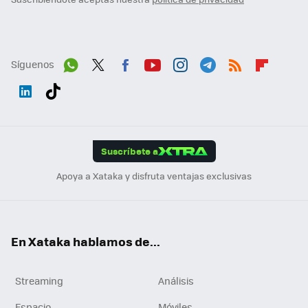
Síguenos
Wh
Twit
Fac
You
Inst
Tele
RSS
Flip
ats
ter
ebo
tub
agr
gra
boa
Link
Tikt
App
ok
e
am
m
rd
edI
ok
Suscríbete a
n
Apoya a Xataka y disfruta ventajas exclusivas
En Xataka hablamos de...
Streaming
Análisis
Espacio
Móviles