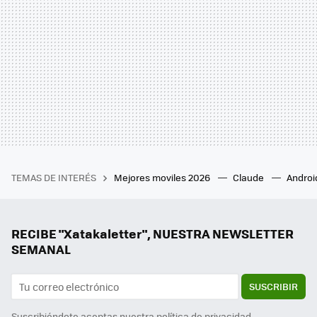
TEMAS DE INTERÉS
Mejores moviles 2026
Claude
Androi
RECIBE "Xatakaletter", NUESTRA NEWSLETTER
SEMANAL
SUSCRIBIR
Suscribiéndote aceptas nuestra
política de privacidad