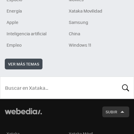
Energía
Xataka Movilidad
Apple
Samsung
Inteligencia artificial
China
Empleo
Windows 11
VER MÁS TEMAS
BUSCA
SUBIR
Xataka
Xataka Móvil