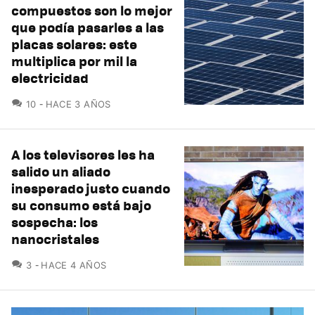
compuestos son lo mejor
que podía pasarles a las
placas solares: este
multiplica por mil la
electricidad
COMENTARIOS
10
HACE 3 AÑOS
A los televisores les ha
salido un aliado
inesperado justo cuando
su consumo está bajo
sospecha: los
nanocristales
COMENTARIOS
3
HACE 4 AÑOS