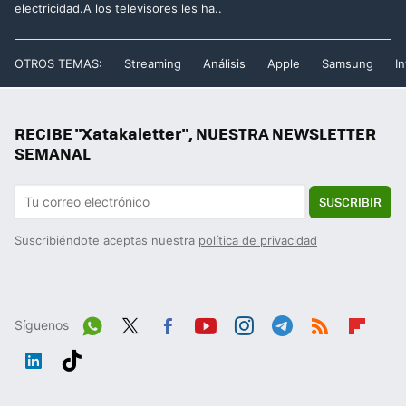
electricidad.A los televisores les ha..
OTROS TEMAS:
Streaming
Análisis
Apple
Samsung
In
RECIBE "Xatakaletter", NUESTRA NEWSLETTER
SEMANAL
SUSCRIBIR
Suscribiéndote aceptas nuestra
política de privacidad
Síguenos
Wh
Twit
Fac
You
Inst
Tele
RSS
Flip
ats
ter
ebo
tub
agr
gra
boa
Link
Tikt