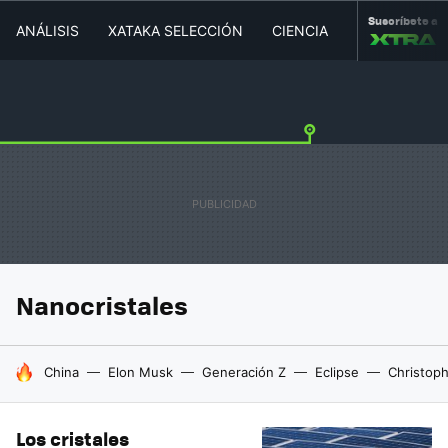
Suscríbete a
ANÁLISIS
XATAKA SELECCIÓN
CIENCIA
MOVILIDAD
Nanocristales
HOY SE HABLA DE
China
Elon Musk
Generación Z
Eclipse
Christop
Los cristales