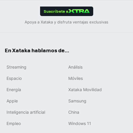
App
ok
e
am
m
rd
edIn
ok
Suscríbete a
Apoya a Xataka y disfruta ventajas exclusivas
En Xataka hablamos de...
Streaming
Análisis
Espacio
Móviles
Energía
Xataka Movilidad
Apple
Samsung
Inteligencia artificial
China
Empleo
Windows 11