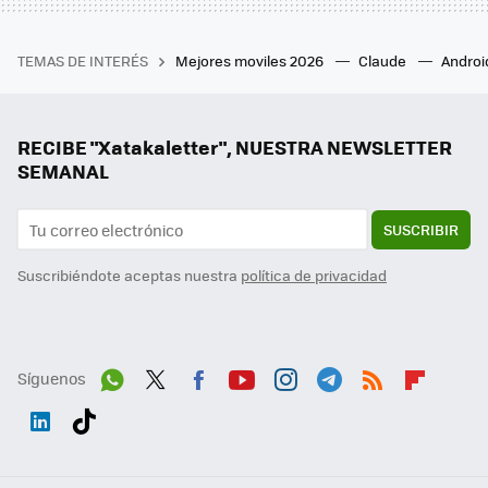
TEMAS DE INTERÉS
Mejores moviles 2026
Claude
Androi
RECIBE "Xatakaletter", NUESTRA NEWSLETTER
SEMANAL
SUSCRIBIR
Suscribiéndote aceptas nuestra
política de privacidad
Síguenos
Wh
Twit
Fac
You
Inst
Tele
RSS
Flip
ats
ter
ebo
tub
agr
gra
boa
Link
Tikt
App
ok
e
am
m
rd
edI
ok