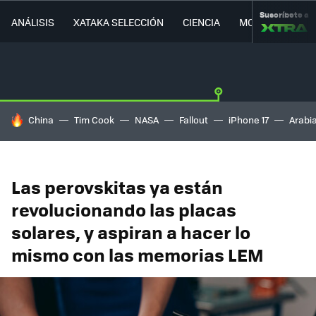
Suscríbete a
ANÁLISIS
XATAKA SELECCIÓN
CIENCIA
MOVILIDAD
HOY SE HABLA DE
China
Tim Cook
NASA
Fallout
iPhone 17
Arabi
Las perovskitas ya están
revolucionando las placas
solares, y aspiran a hacer lo
mismo con las memorias LEM