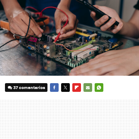
37 comentarios
FACEBOOK
TWITTER
FLIPBOARD
E-
WHATSAPP
MAIL