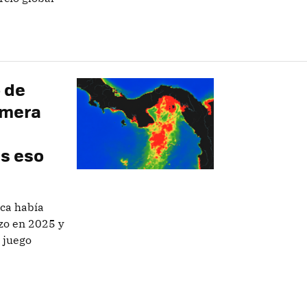
o de
imera
es eso
ca había
izo en 2025 y
 juego