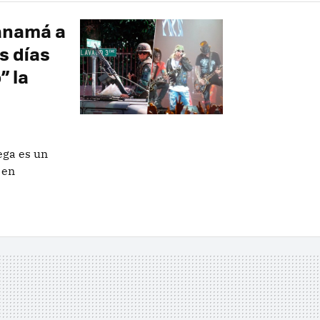
Panamá a
s días
” la
ega es un
 en