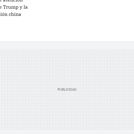
de Trump y la
ción china