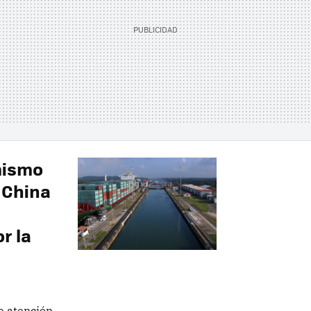
mismo
 China
r la
e atención