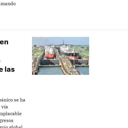
sumando
 en
s
e las
pánico se ha
 vía
implacable
gresos
rcio global