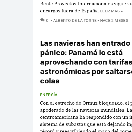
Renfe Proyectos Internacionales sigue 
encargos fuera de España.
LEER MÁS »
COMENTARIOS
0
ALBERTO DE LA TORRE
HACE 2 MESES
Las navieras han entrado
pánico: Panamá lo está
aprovechando con tarifa
astronómicas por saltars
colas
ENERGÍA
Con el estrecho de Ormuz bloqueado, el 
apoderado de las navieras mundiales. La
centroamericana ha respondido con un 
sistema de subastas que está dejando in
récord y reescribiendo el mapa del come