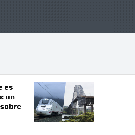
e es
: un
 sobre