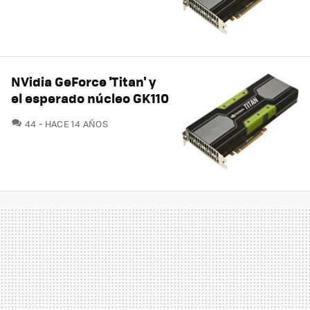
NVidia GeForce 'Titan' y
el esperado núcleo GK110
COMENTARIOS
44
HACE 14 AÑOS