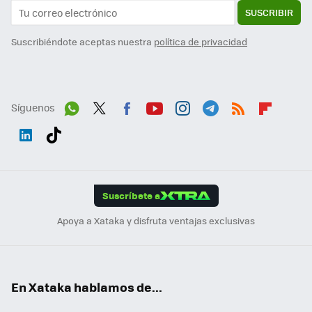
SUSCRIBIR
Suscribiéndote aceptas nuestra
política de privacidad
Síguenos
Wh
Twit
Fac
You
Inst
Tele
RSS
Flip
ats
ter
ebo
tub
agr
gra
boa
Link
Tikt
App
ok
e
am
m
rd
edI
ok
Suscríbete a
n
Apoya a Xataka y disfruta ventajas exclusivas
En Xataka hablamos de...