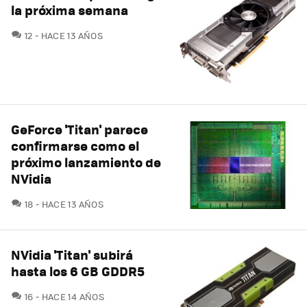
la próxima semana
COMENTARIOS
12
HACE 13 AÑOS
GeForce 'Titan' parece
confirmarse como el
próximo lanzamiento de
NVidia
COMENTARIOS
18
HACE 13 AÑOS
NVidia 'Titan' subirá
hasta los 6 GB GDDR5
COMENTARIOS
16
HACE 14 AÑOS