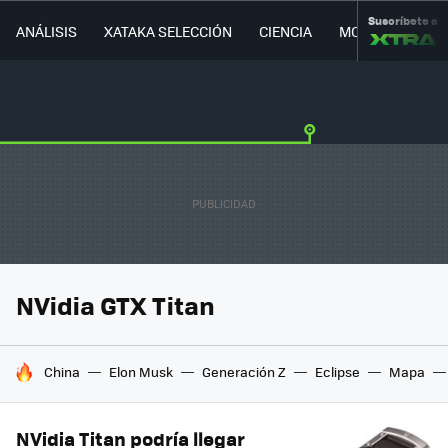
Suscríbete a
ANÁLISIS
XATAKA SELECCIÓN
CIENCIA
MOVILIDAD
NVidia GTX Titan
HOY SE HABLA DE
China
Elon Musk
Generación Z
Eclipse
Mapa
NVidia Titan podría llegar