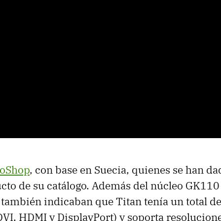
roShop
, con base en Suecia, quienes se han da
ucto de su catálogo. Además del núcleo GK110 
mbién indicaban que Titan tenía un total de 
DVI, HDMI y DisplayPort) y soporta resolucion