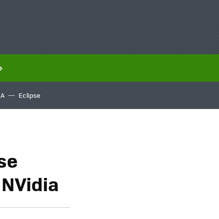
IA
Eclipse
se
 NVidia