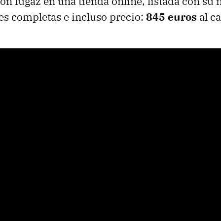
ión fugaz en una tienda online, listada con su
es completas e incluso precio:
845 euros
al c