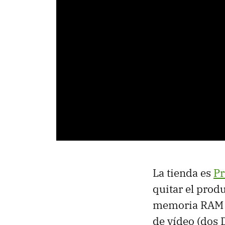
La tienda es
P
quitar el prod
memoria RAM ta
de vídeo (dos 