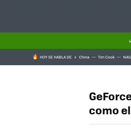
HOY SE HABLA DE
China
Tim Cook
NAS
GeForce
como el