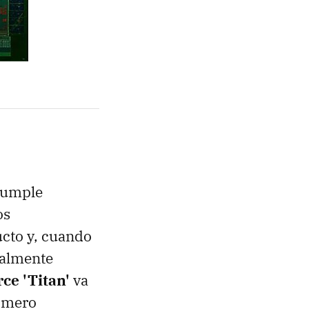
 cumple
os
cto y, cuando
ralmente
ce 'Titan'
va
rimero