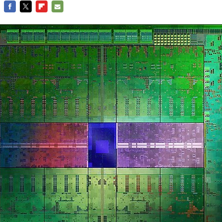
FACEBOOK
TWITTER
FLIPBOARD
E-
MAIL