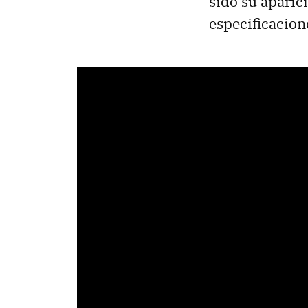
sido su aparic
especificacion