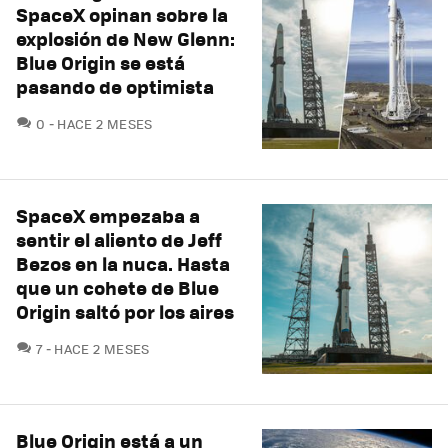
SpaceX opinan sobre la
explosión de New Glenn:
Blue Origin se está
pasando de optimista
COMENTARIOS
0
HACE 2 MESES
SpaceX empezaba a
sentir el aliento de Jeff
Bezos en la nuca. Hasta
que un cohete de Blue
Origin saltó por los aires
COMENTARIOS
7
HACE 2 MESES
Blue Origin está a un