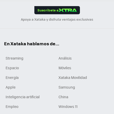
App
ok
e
am
m
rd
edI
ok
Suscríbete a
n
Apoya a Xataka y disfruta ventajas exclusivas
En Xataka hablamos de...
Streaming
Análisis
Espacio
Móviles
Energía
Xataka Movilidad
Apple
Samsung
Inteligencia artificial
China
Empleo
Windows 11