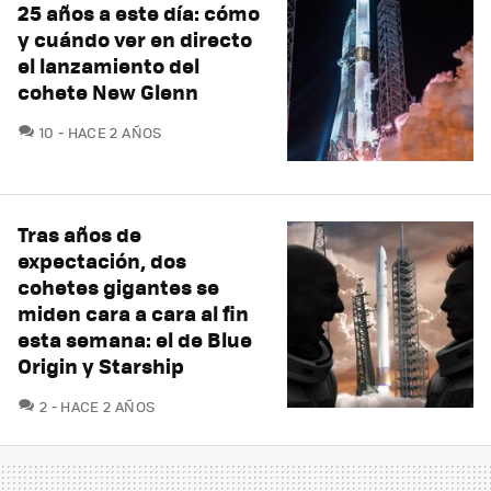
25 años a este día: cómo
y cuándo ver en directo
el lanzamiento del
cohete New Glenn
COMENTARIOS
10
HACE 2 AÑOS
Tras años de
expectación, dos
cohetes gigantes se
miden cara a cara al fin
esta semana: el de Blue
Origin y Starship
COMENTARIOS
2
HACE 2 AÑOS