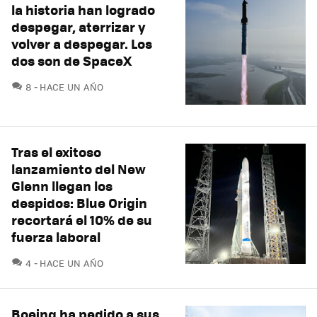
la historia han logrado
despegar, aterrizar y
volver a despegar. Los
dos son de SpaceX
COMENTARIOS
8
HACE UN AÑO
Tras el exitoso
lanzamiento del New
Glenn llegan los
despidos: Blue Origin
recortará el 10% de su
fuerza laboral
COMENTARIOS
4
HACE UN AÑO
Boeing ha pedido a sus