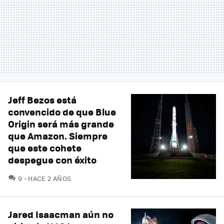
Jeff Bezos está
convencido de que Blue
Origin será más grande
que Amazon. Siempre
que este cohete
despegue con éxito
COMENTARIOS
9
HACE 2 AÑOS
Jared Isaacman aún no