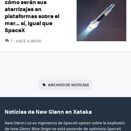
cómo serán sus
aterrizajes en
plataformas sobre el
mar... sí, igual que
SpaceX
COMENTARIOS
7
HACE 9 AÑOS
ARCHIVO DE NOTICIAS
Noticias de New Glenn en Xataka
New Glenn:Los ex ingenieros de SpaceX opinan sobre la explosión
de New Glenn: Blue Origin se está pasando de optimista.SpaceX