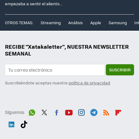
empezaba a sentir el aliento...
OTROS TEMAS:
Streaming
Análisis
Apple
Samsung
In
RECIBE "Xatakaletter", NUESTRA NEWSLETTER
SEMANAL
SUSCRIBIR
Suscribiéndote aceptas nuestra
política de privacidad
Síguenos
Wh
Twit
Fac
You
Inst
Tele
RSS
Flip
ats
ter
ebo
tub
agr
gra
boa
Link
Tikt