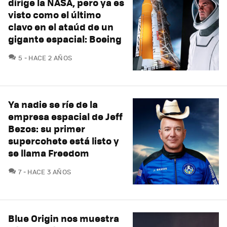
dirige la NASA, pero ya es
visto como el último
clavo en el ataúd de un
gigante espacial: Boeing
COMENTARIOS
5
HACE 2 AÑOS
Ya nadie se ríe de la
empresa espacial de Jeff
Bezos: su primer
supercohete está listo y
se llama Freedom
COMENTARIOS
7
HACE 3 AÑOS
Blue Origin nos muestra