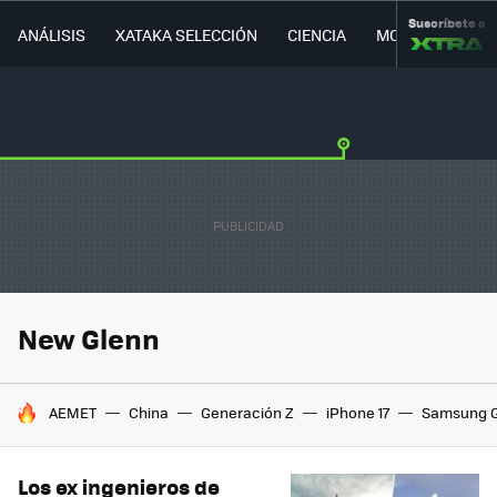
Suscríbete a
ANÁLISIS
XATAKA SELECCIÓN
CIENCIA
MOVILIDAD
New Glenn
HOY SE HABLA DE
AEMET
China
Generación Z
iPhone 17
Samsung G
Los ex ingenieros de