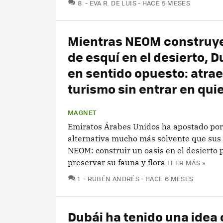
COMENTARIOS
8
EVA R. DE LUIS
HACE 5 MESES
Mientras NEOM construye
de esquí en el desierto, D
en sentido opuesto: atrae
turismo sin entrar en qui
MAGNET
Emiratos Árabes Unidos ha apostado po
alternativa mucho más solvente que sus
NEOM: construir un oasis en el desierto 
preservar su fauna y flora
LEER MÁS »
COMENTARIOS
1
RUBÉN ANDRÉS
HACE 6 MESES
Dubái ha tenido una idea