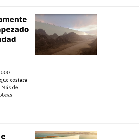
tamente
empezado
iudad
.000
 que costará
. Más de
obras
ue