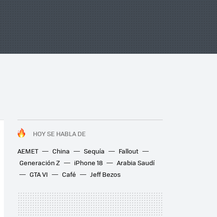
HOY SE HABLA DE
AEMET
China
Sequía
Fallout
Generación Z
iPhone 18
Arabia Saudí
GTA VI
Café
Jeff Bezos