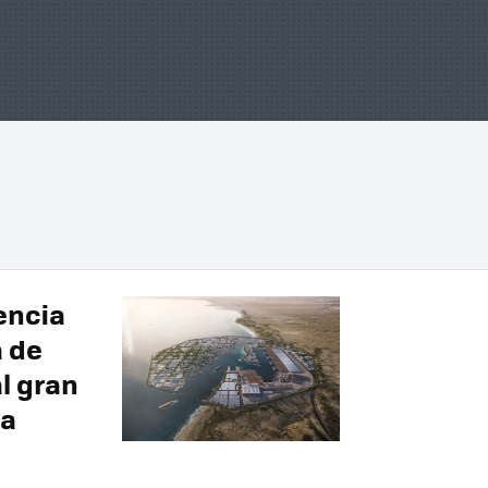
encia
a de
al gran
va