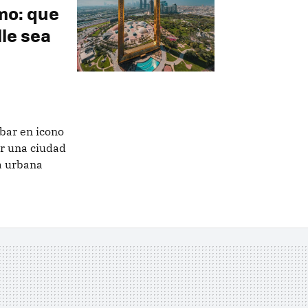
smo: que
lle sea
bar en icono
r una ciudad
a urbana