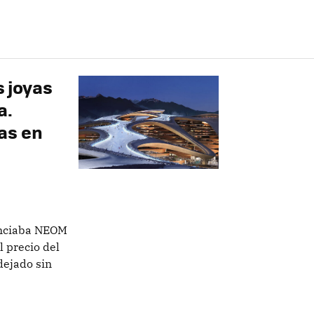
s joyas
a.
as en
anciaba NEOM
l precio del
dejado sin