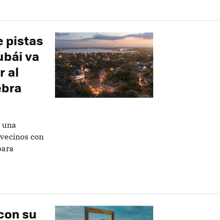
 pistas
ubái va
r al
ebra
r una
 vecinos con
para
 con su