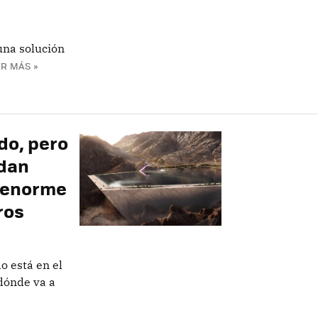
una solución
R MÁS »
do, pero
edan
n enorme
ros
o está en el
 dónde va a