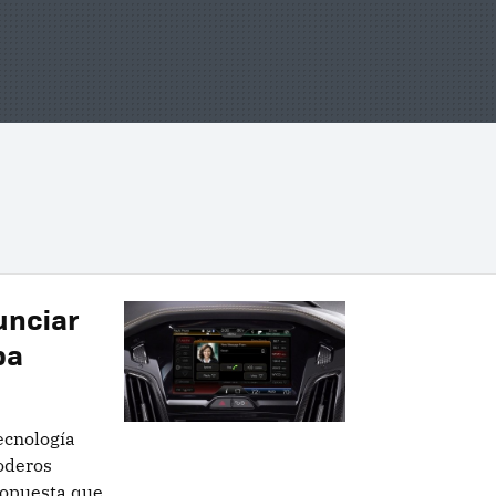
unciar
pa
ecnología
oderos
ropuesta que