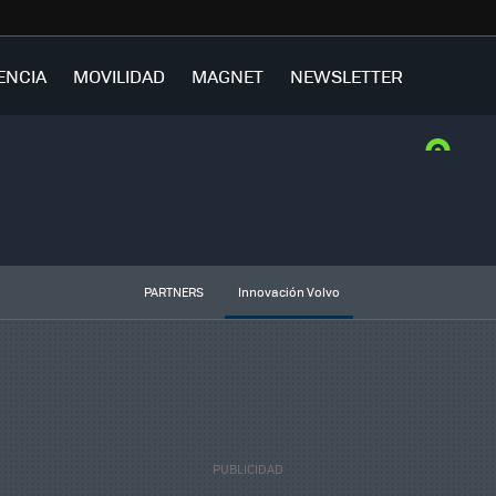
ENCIA
MOVILIDAD
MAGNET
NEWSLETTER
PARTNERS
Innovación Volvo