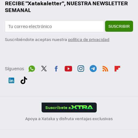
RECIBE "Xatakaletter", NUESTRA NEWSLETTER
SEMANAL
SUSCRIBIR
Suscribiéndote aceptas nuestra
política de privacidad
Síguenos
Wh
Twit
Fac
You
Inst
Tele
RSS
Flip
ats
ter
ebo
tub
agr
gra
boa
Link
Tikt
App
ok
e
am
m
rd
edI
ok
Suscríbete a
n
Apoya a Xataka y disfruta ventajas exclusivas