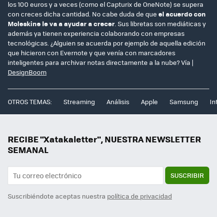
los 100 euros y a veces (como el Capturix de OneNote) se supera
con creces dicha cantidad. No cabe duda de que
el acuerdo con
Moleskine le va a ayudar a crecer
. Sus libretas son mediáticas y
además ya tienen experiencia colaborando con empresas
tecnológicas. ¿Alguien se acuerda por ejemplo de aquella edición
que hicieron con Evernote y que venía con marcadores
inteligentes para archivar notas directamente a la nube? Vía |
DesignBoom
OTROS TEMAS:
Streaming
Análisis
Apple
Samsung
In
RECIBE "Xatakaletter", NUESTRA NEWSLETTER
SEMANAL
SUSCRIBIR
Suscribiéndote aceptas nuestra
política de privacidad