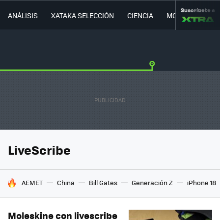
Suscríbete a
ANÁLISIS
XATAKA SELECCIÓN
CIENCIA
MOVILIDAD
LiveScribe
HOY SE HABLA DE
AEMET
China
Bill Gates
Generación Z
iPhone 18
Moleskine con livescribe