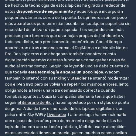
De hecho, la tecnología de estos lápices ha girado alrededor de
estos
dispositivos de seguimiento
y aquellos que incorporan
pequeñas cámaras cerca de la punta. Los primeros son un poco
más aparatosos pero permitían escribir en cualquier superficie sin
necesidad de utilizar un papel especial. Los segundos son más
precisos pero tenemos que usar hojas propias del fabricante y,
todo sea dicho, son precisamente económicas. Con el tiempo
aparecieron otras opciones como el DigiMemo o el Mobile Notes
Pro. Dos lapiceros que abogaban también por ofrecer esta
digitalización además de otras funciones como grabar notas de
audio al mismo tiempo. Según iba leyendo uno se daba cuenta de
que todavía
esta tecnología andaba un poco lejos
. Wacom
también lo intentó con su
Inkling
y
Staedler
se intentó modernizar
con el Pen 990 pero se volvían a repetir los mismos errores: lento,
obligándote a tener una letra demasiado correcta cuando
tomabas apuntes… Quizá la compañía alemana tenía que haber
seguir
el itinerario de Bic
y haber apostado por un stylus de punta
de goma. A día de hoy el mercado de los lápices digitales es un
pulso entre Sky WiFi y
Livescribe
. La tecnología ha evolucionado
con el paso de los años pero de momento ninguna de ellas ha
logrado dar con una solución práctica, fácil de usar y asequible:
estos accesorios tienen un precio que en muchos casos oscilan