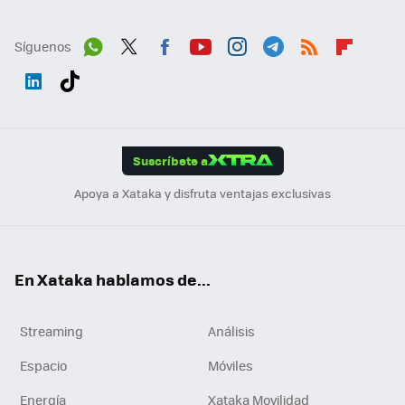
Síguenos
Wh
Twit
Fac
You
Inst
Tele
RSS
Flip
ats
ter
ebo
tub
agr
gra
boa
Link
Tikt
App
ok
e
am
m
rd
edI
ok
Suscríbete a
n
Apoya a Xataka y disfruta ventajas exclusivas
En Xataka hablamos de...
Streaming
Análisis
Espacio
Móviles
Energía
Xataka Movilidad