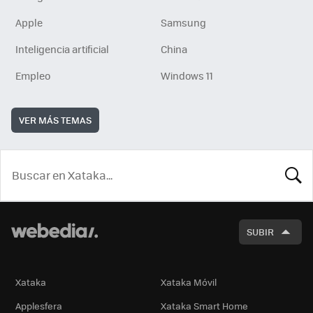
Apple
Samsung
Inteligencia artificial
China
Empleo
Windows 11
VER MÁS TEMAS
BUSCA
SUBIR
Xataka
Xataka Móvil
Applesfera
Xataka Smart Home