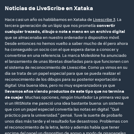
Noticias de LiveScribe en Xataka
Hace casi un año os hablábamos en Xataka de
Livescribe 3
. La
tercera generación de un lápiz que nos prometía
convertir
cualquier trazado, dibujo o nota a mano en un archivo digital
que se almacenaba en nuestro ordenador o dispositivo móvil.
Desde entonces no hemos vuelto a saber mucho de él pero ahora
ha conseguido un socio con el que espera darse a conocer y
convertirse en una referencia. La marca Moleskine ha anunciado
el lanzamiento de unas libretas diseñadas para que funcionen con
el sistema de reconocimiento de Livescribe. Como ya vimos en su
día se trata de un papel especial para que se pueda realizar el
reconocimiento de los dibujos para su posterior exportación a
digital. Una buena idea, pero no muy esperanzadora ya que
llevamos años viendo productos de este tipo que no termina
de cuajar
. Muchas opciones, ningún triunfador La primera vez que
vi un IRISNote me pareció una idea bastante buena: un sistema
que con un papel especial convertía las notas en digital. “Qué
práctico para la universidad.” pensé. Tuve la suerte de probarlo
unos días más tarde y el resultado fue desastroso. Problemas con
el reconocimiento de la letra, lento y además había que tener
encima del papel un dispositivo de apoyo a modo de pisapapeles.