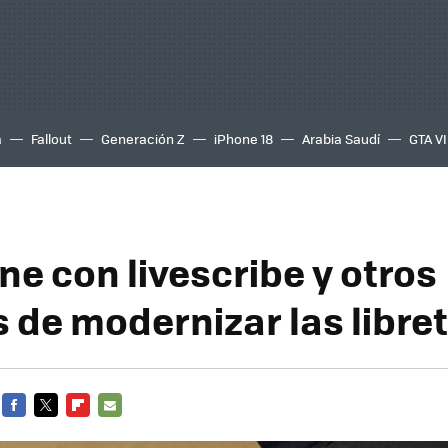
a
Fallout
Generación Z
iPhone 18
Arabia Saudí
GTA VI
ne con livescribe y otros
s de modernizar las libre
FACEBOOK
TWITTER
FLIPBOARD
E-