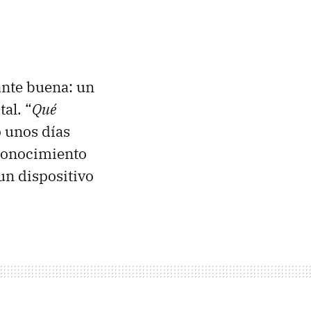
ante buena: un
al. “
Qué
o unos días
econocimiento
un dispositivo