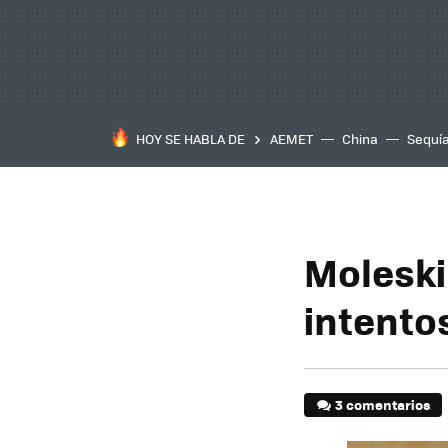
HOY SE HABLA DE
AEMET
China
Sequí
Moleski
intento
3 comentarios