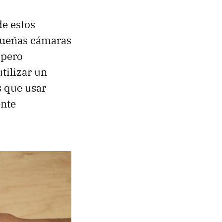
de estos
queñas cámaras
 pero
tilizar un
s que usar
ente