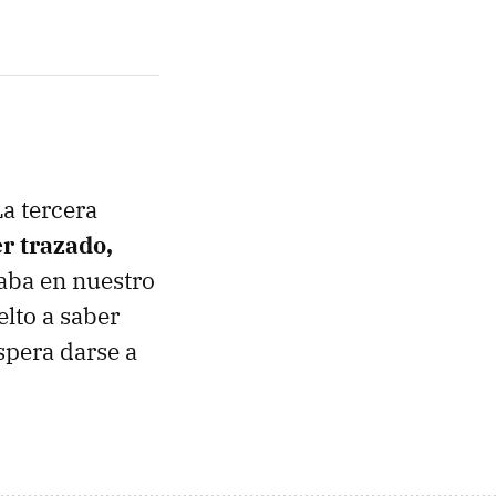
La tercera
r trazado,
aba en nuestro
lto a saber
spera darse a