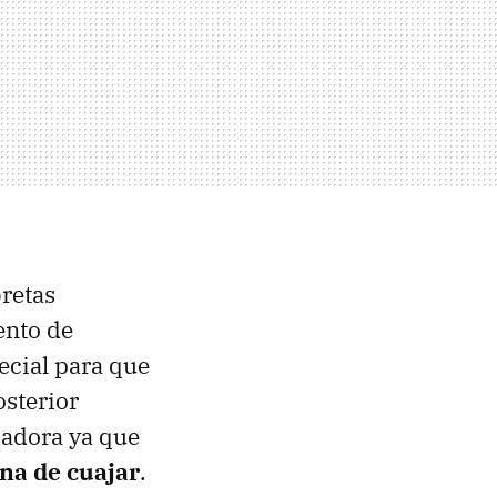
retas
ento de
ecial para que
osterior
zadora ya que
na de cuajar
.