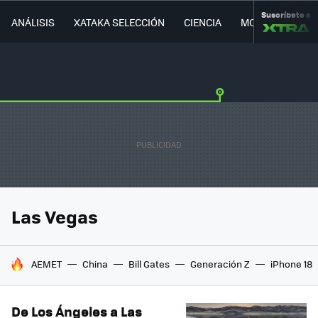
Suscríbete a
ANÁLISIS
XATAKA SELECCIÓN
CIENCIA
MOVILIDAD
Las Vegas
HOY SE HABLA DE
AEMET
China
Bill Gates
Generación Z
iPhone 18
De Los Ángeles a Las