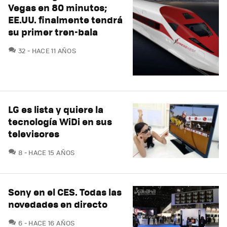
Vegas en 80 minutos;
EE.UU. finalmente tendrá
su primer tren-bala
COMENTARIOS
32
HACE 11 AÑOS
LG es lista y quiere la
tecnología WiDi en sus
televisores
COMENTARIOS
8
HACE 15 AÑOS
Sony en el CES. Todas las
novedades en directo
COMENTARIOS
6
HACE 16 AÑOS