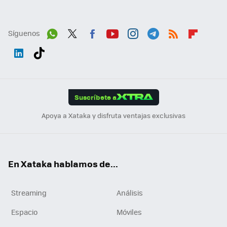
Síguenos
Wh
Twit
Fac
You
Inst
Tele
RSS
Flip
ats
ter
ebo
tub
agr
gra
boa
Link
Tikt
App
ok
e
am
m
rd
edI
ok
Suscríbete a
n
Apoya a Xataka y disfruta ventajas exclusivas
En Xataka hablamos de...
Streaming
Análisis
Espacio
Móviles